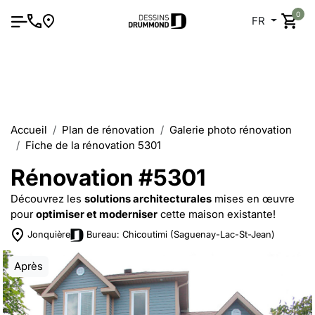
0
FR
Accueil
Plan de rénovation
Galerie photo rénovation
Fiche de la rénovation 5301
Rénovation #5301
Découvrez les
solutions architecturales
mises en œuvre
pour
optimiser et moderniser
cette maison existante!
Jonquière
Bureau: Chicoutimi (Saguenay-Lac-St-Jean)
Après