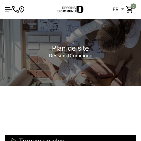
0
FR
Plan de site
Dessins Drummond