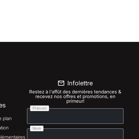
Infolettre
Restez à l'affût des dernières tendances &
recevez nos offres et promotions, en
primeur!
es
Prénom
e plan
tion
Nom
lémentaires