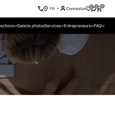
0
0
0
FR
Connexion
lections
Galerie photos
Services
Entrepreneurs
FAQ