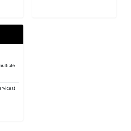
multiple
ervices)