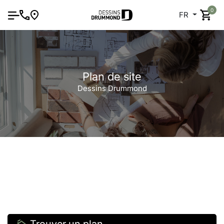
0
FR
Plan de site
Dessins Drummond