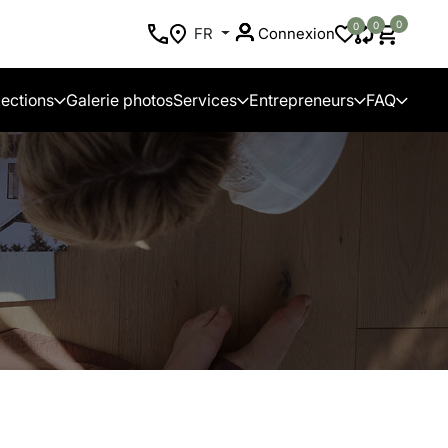
0
0
0
FR
Connexion
lections
Galerie photos
Services
Entrepreneurs
FAQ