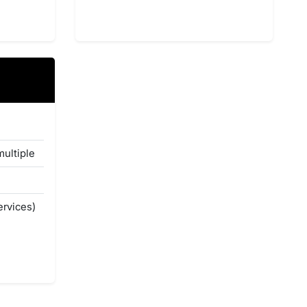
multiple
ervices)