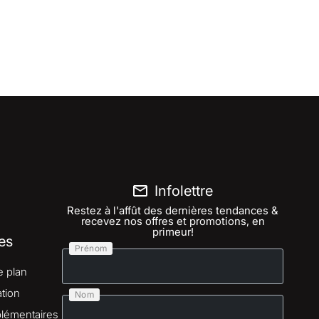
Infolettre
Restez à l'affût des dernières tendances &
recevez nos offres et promotions, en
primeur!
es
Prénom
e plan
tion
Nom
lémentaires