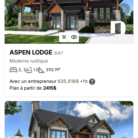
ASPEN LODGE
3057
Moderne rustique
2, 3
1.5
3112 PI²
Avec un entrepreneur
625,818$
+TX
Plan à partir de
2415$