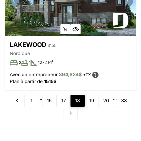
LAKEWOOD
3155
Nordique
2
1
1272 PI²
Avec un entrepreneur
394,824$
+TX
Plan à partir de
1515$
...
...
1
16
17
18
19
20
33