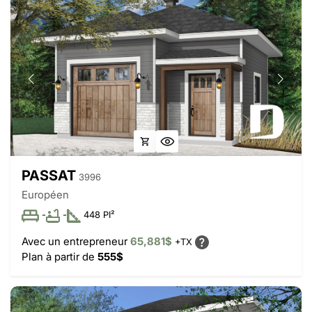
PASSAT
3996
Européen
-
-
448 PI²
Avec un entrepreneur
65,881$
+TX
Plan à partir de
555$