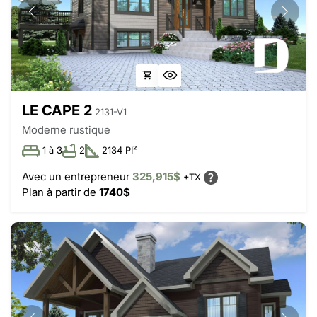
LE CAPE 2
2131-V1
Moderne rustique
1 à 3
2
2134 PI²
Avec un entrepreneur
325,915$
+TX
Plan à partir de
1740$