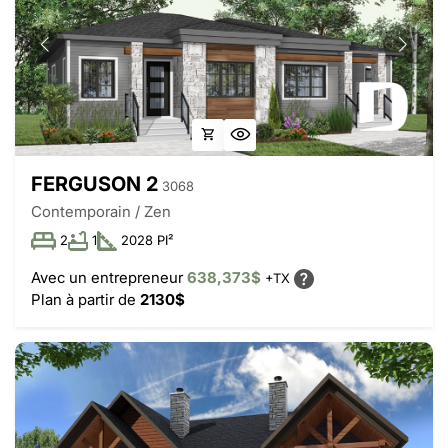
FERGUSON 2
3068
Contemporain / Zen
2
1
2028 PI²
Avec un entrepreneur
638,373$
+TX
Plan à partir de
2130$