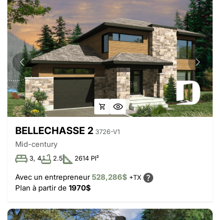
BELLECHASSE 2
3726-V1
Mid-century
3, 4
2.5
2614 PI²
Avec un entrepreneur
528,286$
+TX
Plan à partir de
1970$