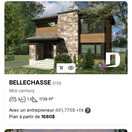
BELLECHASSE
3726
Mid-century
3
1.5
1739 PI²
Avec un entrepreneur
481,775$
+TX
Plan à partir de
1680$