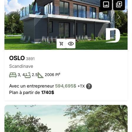
OSLO
3891
Scandinave
3, 4
2.5
2006 PI²
Avec un entrepreneur
594,695$
+TX
Plan à partir de
1740$