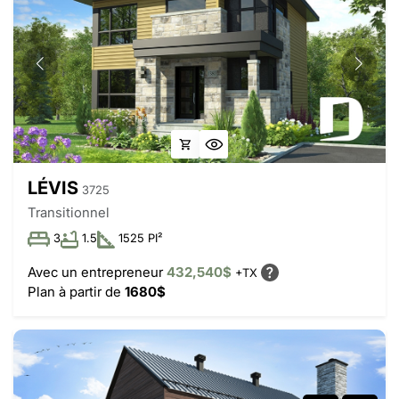
LÉVIS
3725
Transitionnel
3
1.5
1525 PI²
Avec un entrepreneur
432,540$
+TX
Plan à partir de
1680$