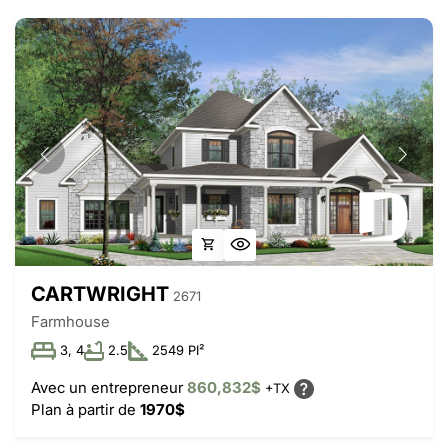
CARTWRIGHT
2671
Farmhouse
3, 4
2.5
2549 PI²
Avec un entrepreneur
860,832$
+TX
Plan à partir de
1970$