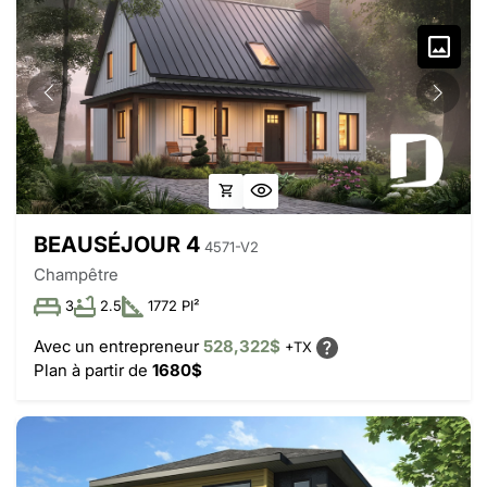
BEAUSÉJOUR 4
4571-V2
Champêtre
3
2.5
1772 PI²
Avec un entrepreneur
528,322$
+TX
Plan à partir de
1680$