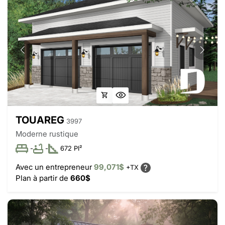
TOUAREG
3997
Moderne rustique
-
-
672 PI²
Avec un entrepreneur
99,071$
+TX
Plan à partir de
660$