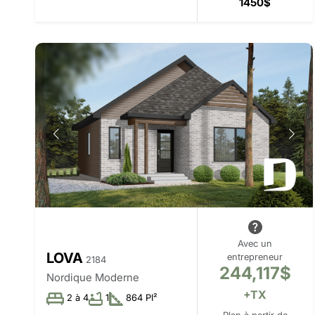
1450$
Avec un
LOVA
entrepreneur
2184
244,117$
Nordique Moderne
+TX
2 à 4
1
864 PI²
Plan à partir de