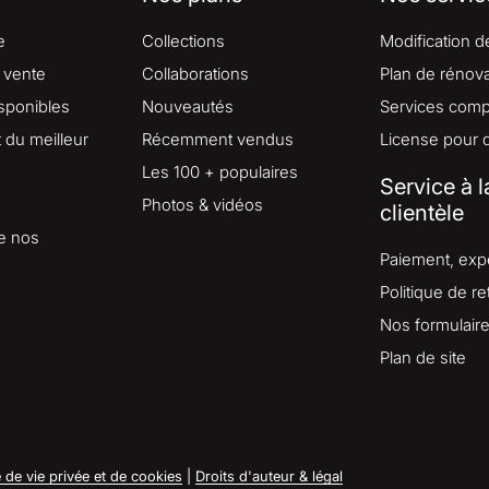
e
Collections
Modification d
 vente
Collaborations
Plan de rénova
isponibles
Nouveautés
Services comp
du meilleur
Récemment vendus
License pour 
Les 100 + populaires
Service à l
Photos & vidéos
clientèle
e nos
Paiement, expé
Politique de re
Nos formulair
Plan de site
e de vie privée et de cookies
|
Droits d'auteur & légal