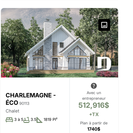
Avec un
CHARLEMAGNE -
entrepreneur
ÉCO
512,916$
90113
Chalet
+TX
3 à 5
3.5
1819 PI²
Plan à partir de
1740$