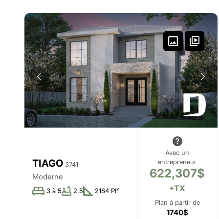
Avec un
TIAGO
entrepreneur
3741
622,307$
Moderne
+TX
3 à 5
2.5
2184 PI²
Plan à partir de
1740$