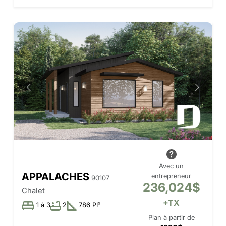
Avec un
APPALACHES
entrepreneur
90107
236,024$
Chalet
+TX
1 à 3
2
786 PI²
Plan à partir de