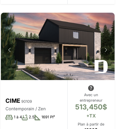
Avec un
CIME
entrepreneur
90109
513,450$
Contemporain / Zen
+TX
1 à 4
2.5
1691 PI²
Plan à partir de