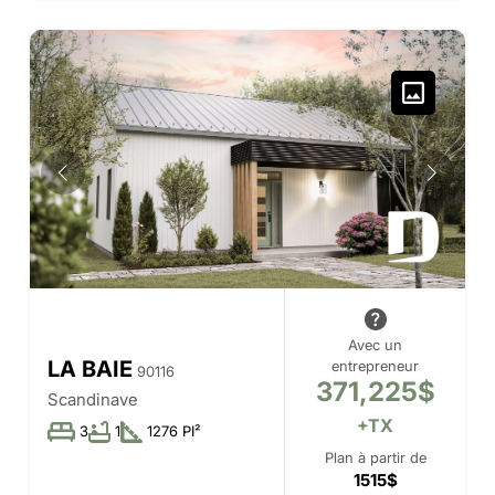
Avec un
LA BAIE
entrepreneur
90116
371,225$
Scandinave
+TX
3
1
1276 PI²
Plan à partir de
1515$