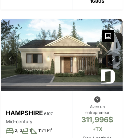
1680$
Avec un
HAMPSHIRE
entrepreneur
6107
311,996$
Mid-century
+TX
2, 3
1
1174 PI²
Plan à partir de