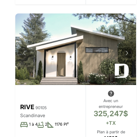
Avec un
RIVE
entrepreneur
90105
325,247$
Scandinave
+TX
1 à 4
2
1176 PI²
Plan à partir de