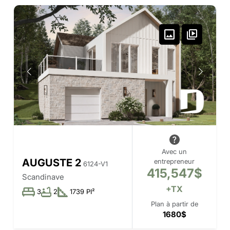
Avec un
AUGUSTE 2
entrepreneur
6124-V1
415,547$
Scandinave
+TX
3
2
1739 PI²
Plan à partir de
1680$