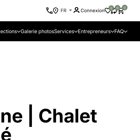
0
0
0
FR
Connexion
lections
Galerie photos
Services
Entrepreneurs
FAQ
ne | Chalet
lé