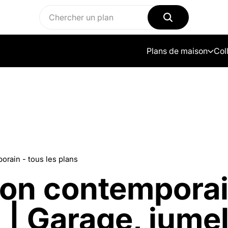
Plans de maison
Col
rain - tous les plans
on contemporai
| Garage, jume