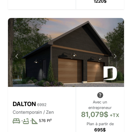
1220$
Avec un
DALTON
6992
entrepreneur
Contemporain / Zen
81,079$
+TX
-
-
576 PI²
Plan à partir de
695$