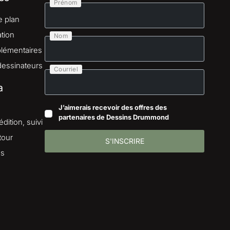
Prénom
e plan
tion
Nom
lémentaires
dessinateurs
Courriel
a
J’aimerais recevoir des offres des
partenaires de Dessins Drummond
dition, suivi
tour
S'INSCRIRE
es