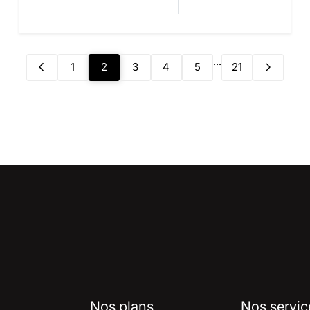
...
1
2
3
4
5
21
Nos plans
Nos servic