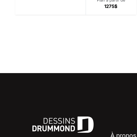
1275$
À propos