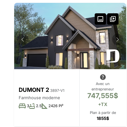
Avec un
DUMONT 2
entrepreneur
3897-V1
747,555$
Farmhouse moderne
+TX
3
2.5
2426 PI²
Plan à partir de
1855$