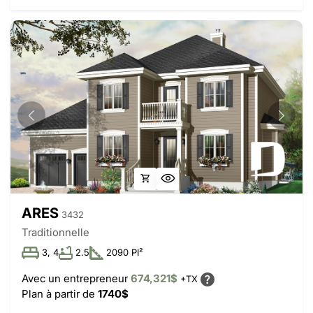
ARES
3432
Traditionnelle
3, 4
2.5
2090 PI²
Avec un entrepreneur
674,321$
+TX
Plan à partir de
1740$