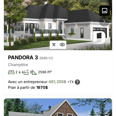
PANDORA 3
3949-V2
Champêtre
2 à 4
3
2596 PI²
Avec un entrepreneur
491,355$
+TX
Plan à partir de
1970$