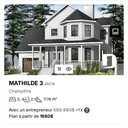
MATHILDE 3
4801A
Champêtre
3, 4
2.5
1776 PI²
Avec un entrepreneur
589,980$
+TX
Plan à partir de
1680$