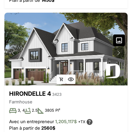
Plan à partir de
1450$
HIRONDELLE 4
3423
Farmhouse
3, 4
2.5
3805 PI²
Avec un entrepreneur
1,205,117$
+TX
Plan à partir de
2560$