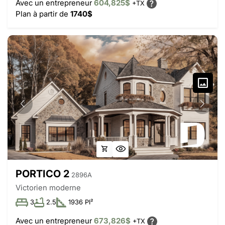
Avec un entrepreneur
604,825$
+TX
Plan à partir de
1740$
PORTICO 2
2896A
Victorien moderne
3
2.5
1936 PI²
Avec un entrepreneur
673,826$
+TX