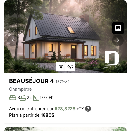
BEAUSÉJOUR 4
4571-V2
Champêtre
3
2.5
1772 PI²
Avec un entrepreneur
528,322$
+TX
Plan à partir de
1680$