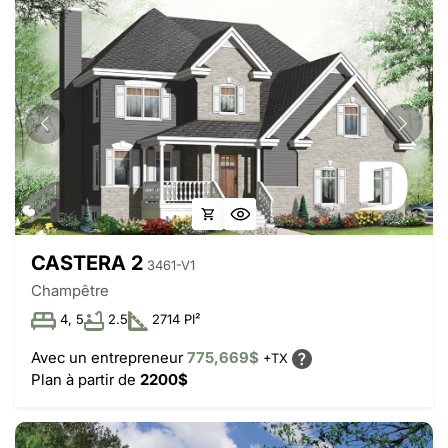
CASTERA 2
3461-V1
Champêtre
4, 5
2.5
2714 PI²
Avec un entrepreneur
775,669$
+TX
Plan à partir de
2200$