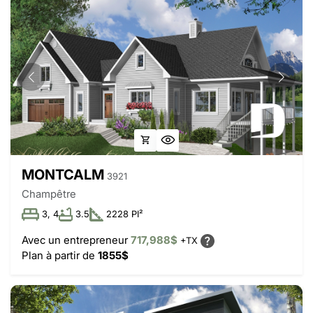
MONTCALM
3921
Champêtre
3, 4
3.5
2228 PI²
Avec un entrepreneur
717,988$
+TX
Plan à partir de
1855$