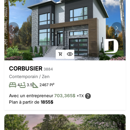
CORBUSIER
3884
Contemporain / Zen
4
3.5
2467 PI²
Avec un entrepreneur
703,365$
+TX
Plan à partir de
1855$