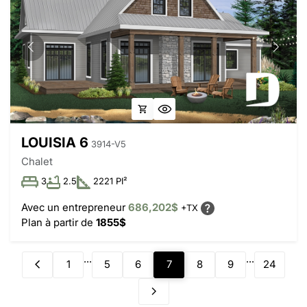
LOUISIA 6
3914-V5
Chalet
3
2.5
2221 PI²
Avec un entrepreneur
686,202$
+TX
Plan à partir de
1855$
...
...
1
5
6
7
8
9
24