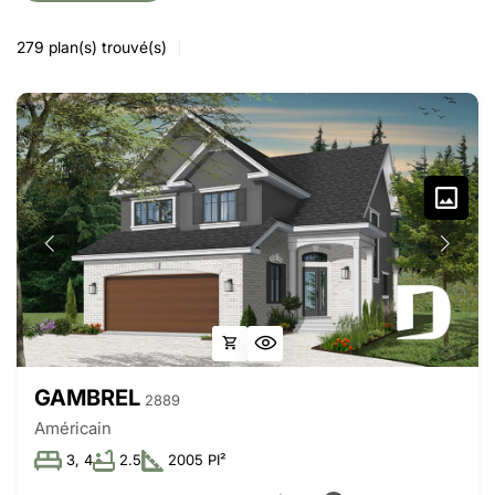
279
plan(s) trouvé(s)
GAMBREL
2889
Américain
3, 4
2.5
2005 PI²