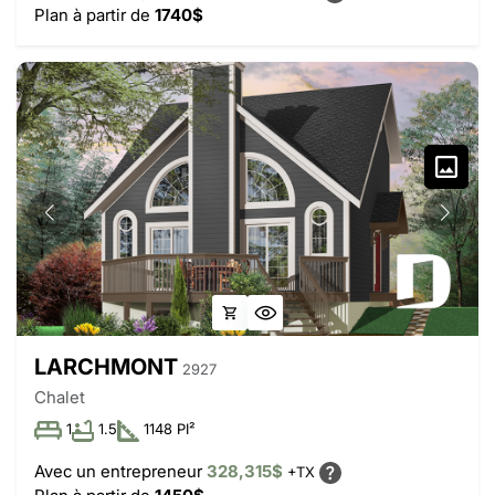
Plan à partir de
1740$
LARCHMONT
2927
Chalet
1
1.5
1148 PI²
Avec un entrepreneur
328,315$
+TX