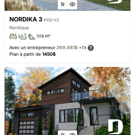
NORDIKA 3
6102-V2
Nordique
2
1
1178 PI²
Avec un entrepreneur
369,981$
+TX
Plan à partir de
1450$