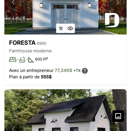
FORESTA
6990
Farmhouse moderne
-
-
600 PI²
Avec un entrepreneur
77,249$
+TX
Plan à partir de
555$