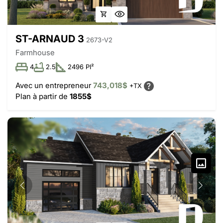
ST-ARNAUD 3
2673-V2
Farmhouse
4
2.5
2496 PI²
Avec un entrepreneur
743,018$
+TX
Plan à partir de
1855$