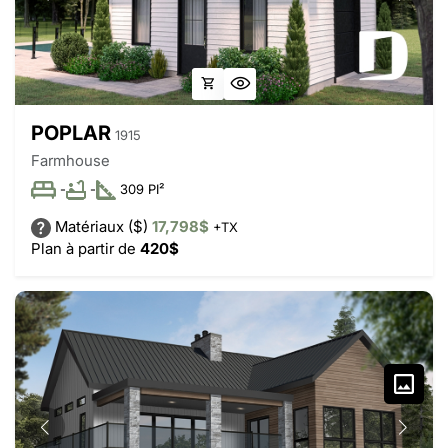
POPLAR
1915
Farmhouse
-
-
309 PI²
Matériaux ($)
17,798$
+TX
Plan à partir de
420$