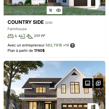
COUNTRY SIDE
3290
Farmhouse
3, 4
2
2117 PI²
Avec un entrepreneur
582,791$
+TX
Plan à partir de
1740$