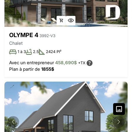
OLYMPE 4
3992-V3
Chalet
1 à 3
2.5
2424 PI²
Avec un entrepreneur
458,690$
+TX
Plan à partir de
1855$