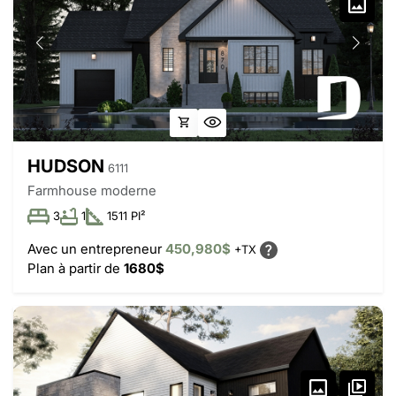
HUDSON
6111
Farmhouse moderne
3
1
1511 PI²
Avec un entrepreneur
450,980$
+TX
Plan à partir de
1680$