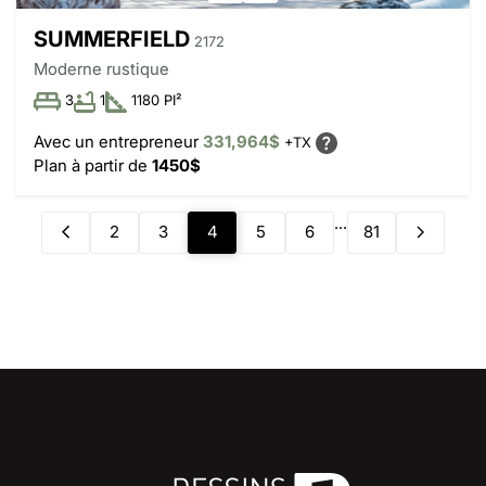
SUMMERFIELD
2172
Moderne rustique
3
1
1180 PI²
Avec un entrepreneur
331,964$
+TX
Plan à partir de
1450$
...
2
3
4
5
6
81