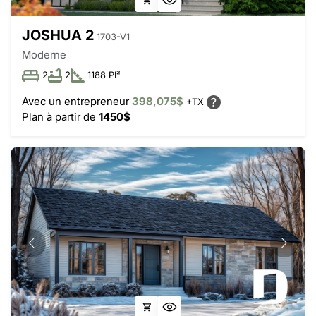
JOSHUA 2
1703-V1
Moderne
2
2
1188 PI²
Avec un entrepreneur
398,075$
+TX
Plan à partir de
1450$