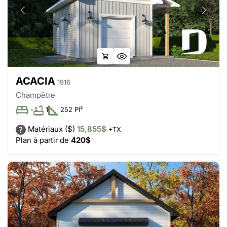
ACACIA
1916
Champêtre
-
1
252 PI²
Matériaux ($)
15,855$
+TX
Plan à partir de
420$