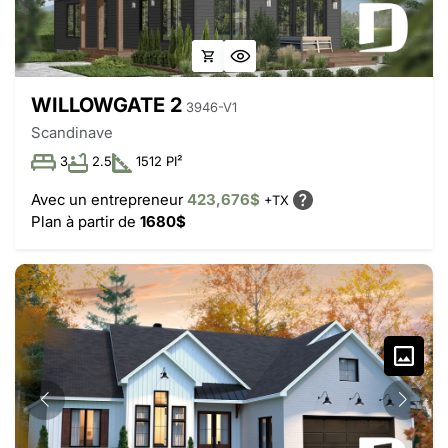
WILLOWGATE 2
3946-V1
Scandinave
3
2.5
1512 PI²
Avec un entrepreneur
423,676$
+TX
Plan à partir de
1680$