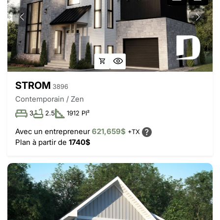
STROM
3896
Contemporain / Zen
3
2.5
1912 PI²
Avec un entrepreneur
621,659$
+TX
Plan à partir de
1740$