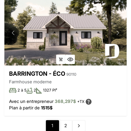
BARRINGTON - ÉCO
90110
Farmhouse moderne
2 à 5
2
1327 PI²
Avec un entrepreneur
368,297$
+TX
Plan à partir de
1515$
1
2