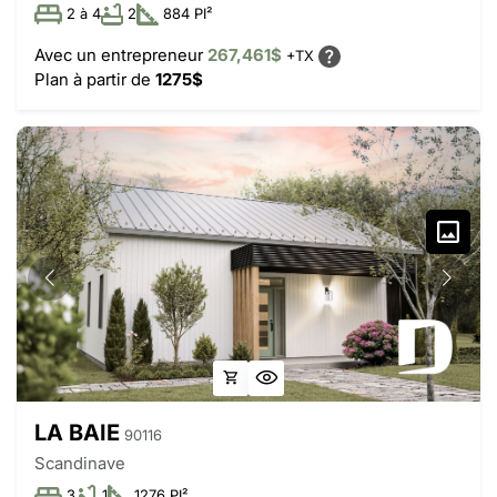
2 à 4
2
884 PI²
Avec un entrepreneur
267,461$
+TX
Plan à partir de
1275$
LA BAIE
90116
Scandinave
3
1
1276 PI²