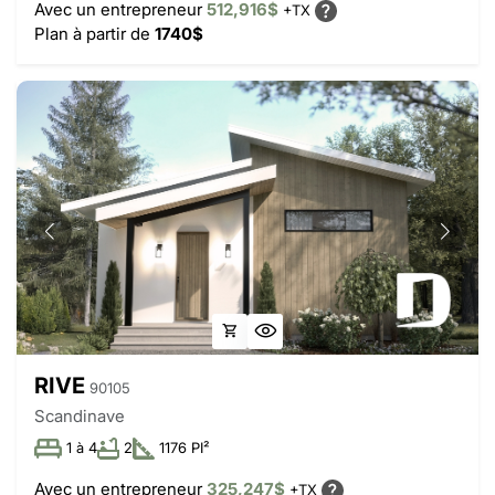
Avec un entrepreneur
512,916$
+TX
Plan à partir de
1740$
RIVE
90105
Scandinave
1 à 4
2
1176 PI²
Avec un entrepreneur
325,247$
+TX