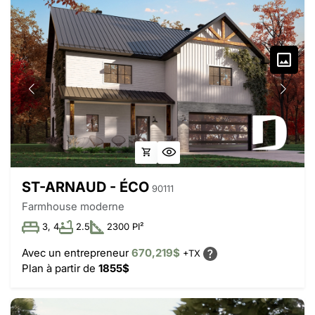
ST-ARNAUD - ÉCO
90111
Farmhouse moderne
3, 4
2.5
2300 PI²
Avec un entrepreneur
670,219$
+TX
Plan à partir de
1855$