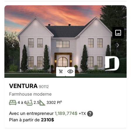
VENTURA
90112
Farmhouse moderne
4 à 6
2.5
3302 PI²
Avec un entrepreneur
1,189,774$
+TX
Plan à partir de
2310$