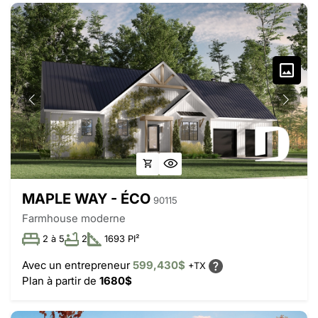
MAPLE WAY - ÉCO
90115
Farmhouse moderne
2 à 5
2
1693 PI²
Avec un entrepreneur
599,430$
+TX
Plan à partir de
1680$