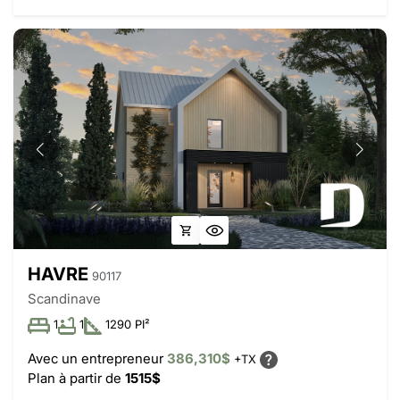
HAVRE
90117
Scandinave
1
1
1290 PI²
Avec un entrepreneur
386,310$
+TX
Plan à partir de
1515$