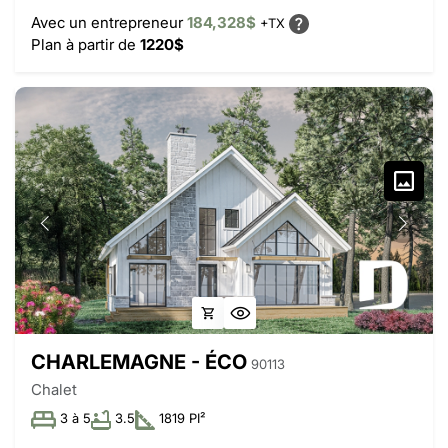
Avec un entrepreneur
184,328$
+TX
Plan à partir de
1220$
CHARLEMAGNE - ÉCO
90113
Chalet
3 à 5
3.5
1819 PI²