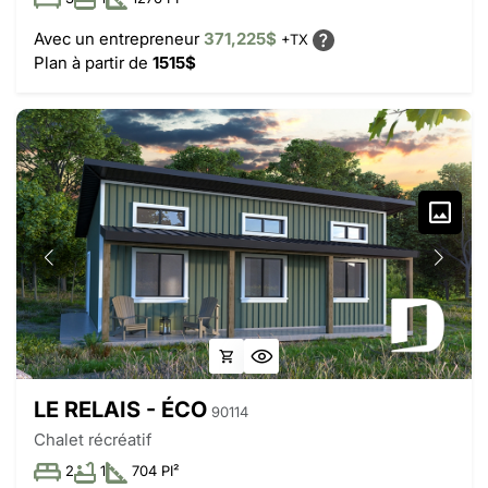
Avec un entrepreneur
371,225$
+TX
Plan à partir de
1515$
LE RELAIS - ÉCO
90114
Chalet récréatif
2
1
704 PI²