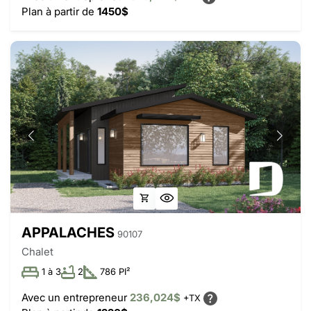
Plan à partir de
1450$
APPALACHES
90107
Chalet
1 à 3
2
786 PI²
Avec un entrepreneur
236,024$
+TX