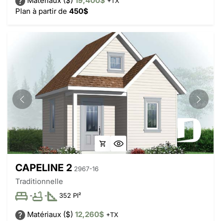
Matériaux ($)
19,400$
+TX
Plan à partir de
450$
CAPELINE 2
2967-16
Traditionnelle
-
-
352 PI²
Matériaux ($)
12,260$
+TX