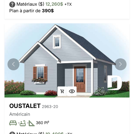
Matériaux ($)
12,260$
+TX
Plan à partir de
390$
OUSTALET
2963-20
Américain
-
-
360 PI²