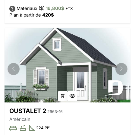
Matériaux ($)
16,800$
+TX
Plan à partir de
420$
OUSTALET 2
2963-16
Américain
-
-
224 PI²