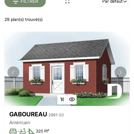
FILTRER
Par défaut
29
plan(s) trouvé(s)
GABOUREAU
2961-20
Américain
-
-
320 PI²