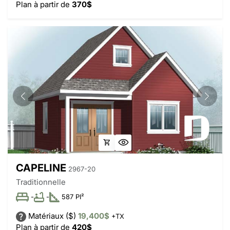
Plan à partir de
370$
CAPELINE
2967-20
Traditionnelle
-
-
587 PI²
Matériaux ($)
19,400$
+TX
Plan à partir de
420$