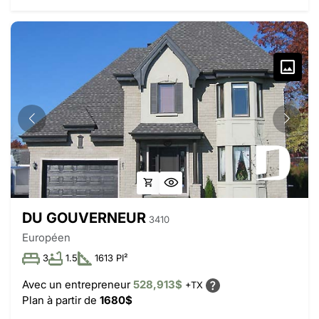
DU GOUVERNEUR
3410
Européen
3
1.5
1613 PI²
Avec un entrepreneur
528,913$
+TX
Plan à partir de
1680$