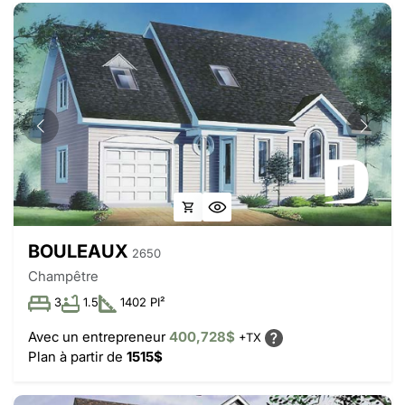
BOULEAUX
2650
Champêtre
3
1.5
1402 PI²
Avec un entrepreneur
400,728$
+TX
Plan à partir de
1515$