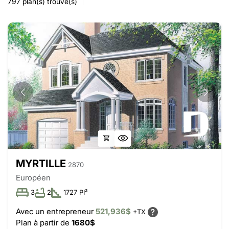
797
plan(s) trouvé(s)
MYRTILLE
2870
Européen
3
2
1727 PI²
Avec un entrepreneur
521,936$
+TX
Plan à partir de
1680$