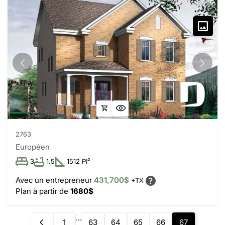
2763
Européen
3
1.5
1512 PI²
Avec un entrepreneur
431,700$
+TX
Plan à partir de
1680$
...
1
63
64
65
66
67