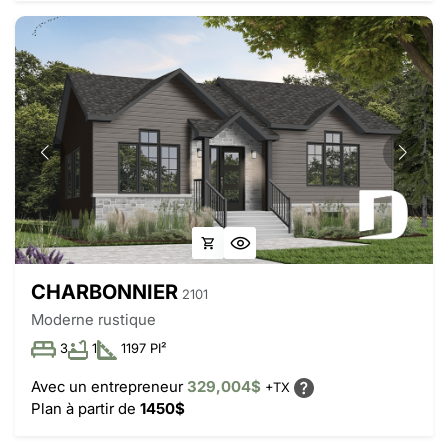
CHARBONNIER
2101
Moderne rustique
3
1
1197 PI²
Avec un entrepreneur
329,004$
+TX
Plan à partir de
1450$