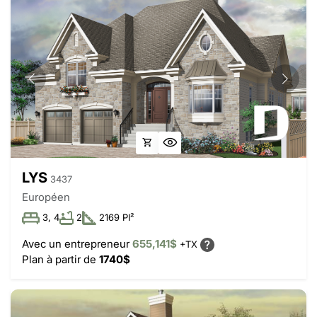
LYS
3437
Européen
3, 4
2
2169 PI²
Avec un entrepreneur
655,141$
+TX
Plan à partir de
1740$