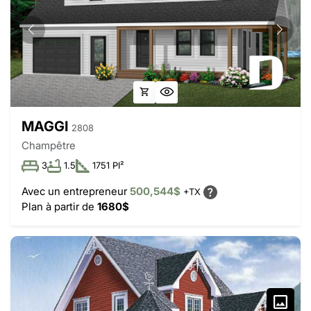
MAGGI
2808
Champêtre
3
1.5
1751 PI²
Avec un entrepreneur
500,544$
+TX
Plan à partir de
1680$