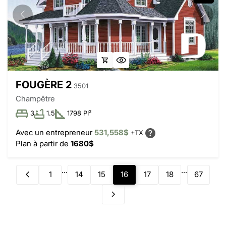
FOUGÈRE 2
3501
Champêtre
3
1.5
1798 PI²
Avec un entrepreneur
531,558$
+TX
Plan à partir de
1680$
...
...
1
14
15
16
17
18
67