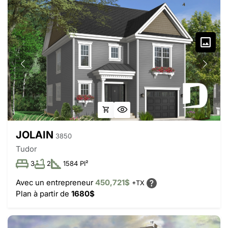
JOLAIN
3850
Tudor
3
2
1584 PI²
Avec un entrepreneur
450,721$
+TX
Plan à partir de
1680$