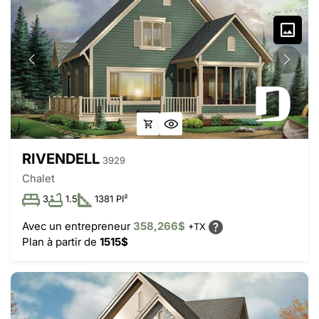
RIVENDELL
3929
Chalet
3
1.5
1381 PI²
Avec un entrepreneur
358,266$
+TX
Plan à partir de
1515$