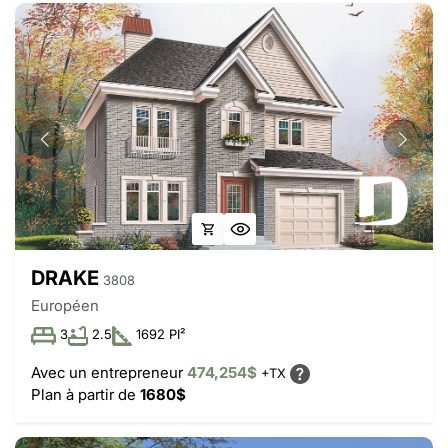
DRAKE
3808
Européen
3
2.5
1692 PI²
Avec un entrepreneur
474,254$
+TX
Plan à partir de
1680$