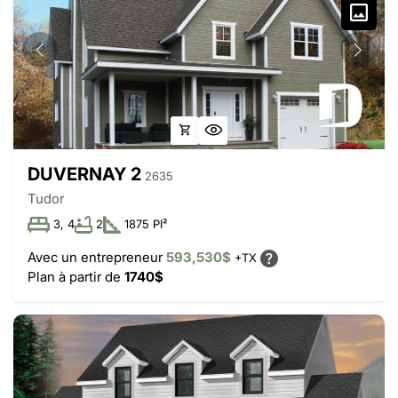
DUVERNAY 2
2635
Tudor
3, 4
2
1875 PI²
Avec un entrepreneur
593,530$
+TX
Plan à partir de
1740$