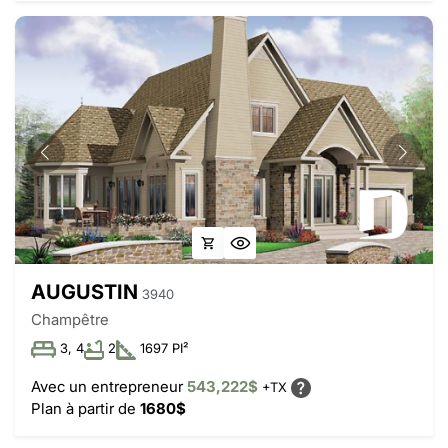
AUGUSTIN
3940
Champêtre
3, 4
2
1697 PI²
Avec un entrepreneur
543,222$
+TX
Plan à partir de
1680$