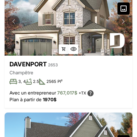
DAVENPORT
2653
Champêtre
3, 4
2.5
2565 PI²
Avec un entrepreneur
767,017$
+TX
Plan à partir de
1970$