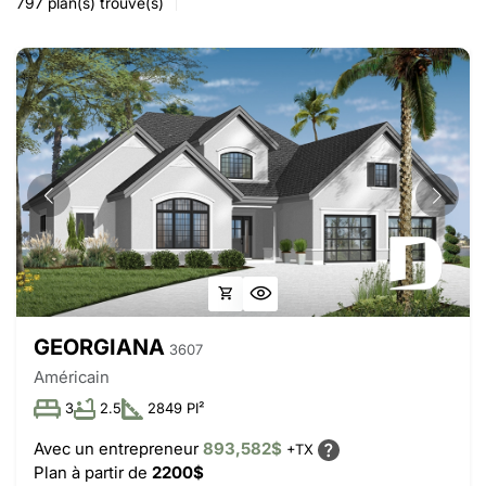
797
plan(s) trouvé(s)
GEORGIANA
3607
Américain
3
2.5
2849 PI²
Avec un entrepreneur
893,582$
+TX
Plan à partir de
2200$