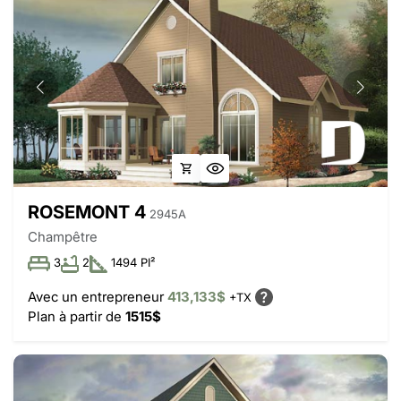
ROSEMONT 4
2945A
Champêtre
3
2
1494 PI²
Avec un entrepreneur
413,133$
+TX
Plan à partir de
1515$