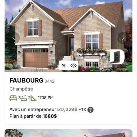
FAUBOURG
3442
Champêtre
3
2
1708 PI²
Avec un entrepreneur
517,329$
+TX
Plan à partir de
1680$