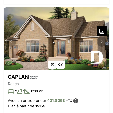
CAPLAN
3237
Ranch
2
1
1236 PI²
Avec un entrepreneur
401,805$
+TX
Plan à partir de
1515$