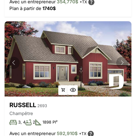
Avec un entrepreneur
354,770$
+TX
Plan à partir de
1740$
RUSSELL
2693
Champêtre
3, 4
2
1898 PI²
Avec un entrepreneur
592,910$
+TX