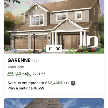
GARENNE
3443
Américain
3
2.5
2291 PI²
Avec un entrepreneur
662,465$
+TX
Plan à partir de
1855$