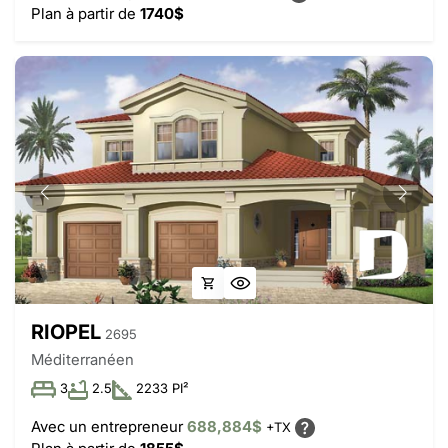
Plan à partir de
1740$
RIOPEL
2695
Méditerranéen
3
2.5
2233 PI²
Avec un entrepreneur
688,884$
+TX