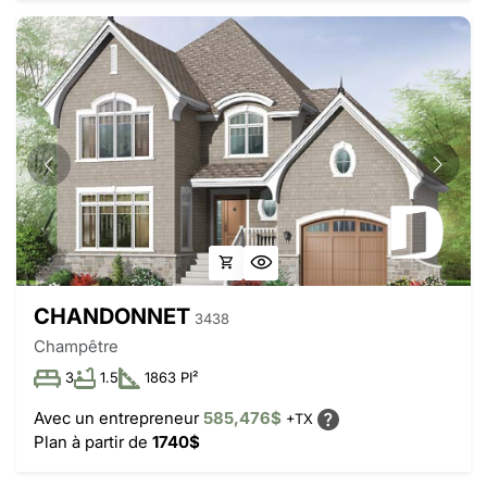
CHANDONNET
3438
Champêtre
3
1.5
1863 PI²
Avec un entrepreneur
585,476$
+TX
Plan à partir de
1740$