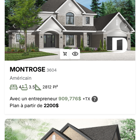
MONTROSE
3604
Américain
4
3.5
2812 PI²
Avec un entrepreneur
909,776$
+TX
Plan à partir de
2200$