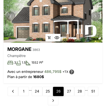
MORGANE
3863
Champêtre
3
1.5
1552 PI²
Avec un entrepreneur
486,795$
+TX
Plan à partir de
1680$
...
...
1
24
25
26
27
28
51