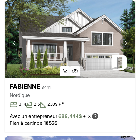
FABIENNE
3441
Nordique
3, 4
2.5
2309 PI²
Avec un entrepreneur
689,444$
+TX
Plan à partir de
1855$