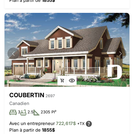
Plan à partir de
1855$
COUBERTIN
2697
Canadien
3
2.5
2305 PI²
Avec un entrepreneur
722,617$
+TX
Plan à partir de
1855$