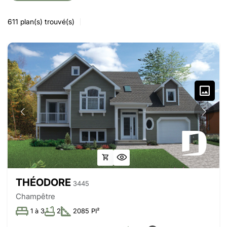
611
plan(s) trouvé(s)
THÉODORE
3445
Champêtre
1 à 3
2
2085 PI²