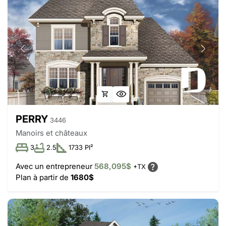
PERRY
3446
Manoirs et châteaux
3
2.5
1733 PI²
Avec un entrepreneur
568,095$
+TX
Plan à partir de
1680$