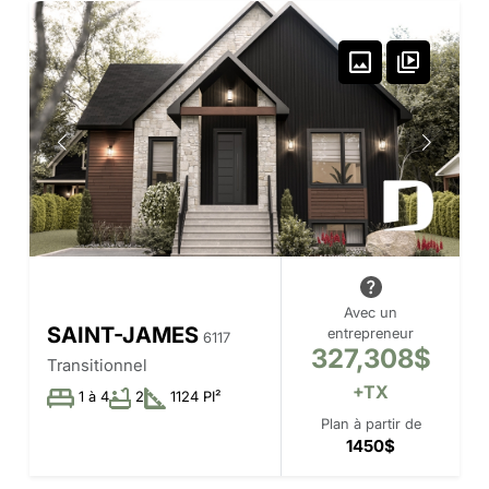
Avec un
SAINT-JAMES
entrepreneur
6117
327,308$
Transitionnel
+TX
1 à 4
2
1124 PI²
Plan à partir de
1450$