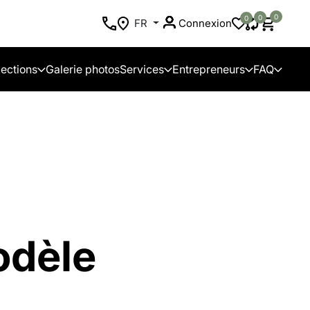
0
0
0
FR
Connexion
lections
Galerie photos
Services
Entrepreneurs
FAQ
odèle