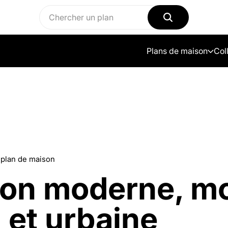
Plans de maison
Col
 plan de maison
son moderne, m
 et urbaine