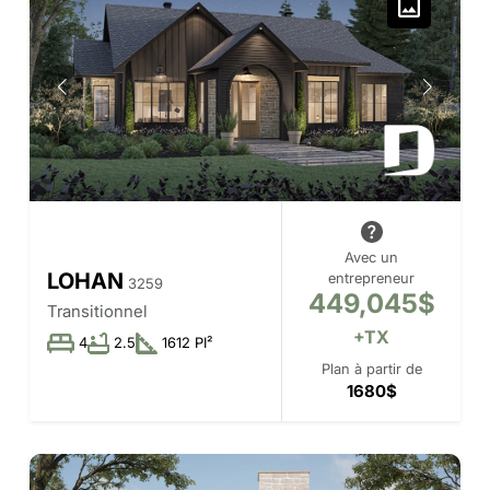
Avec un
LOHAN
entrepreneur
3259
449,045$
Transitionnel
+TX
4
2.5
1612 PI²
Plan à partir de
1680$