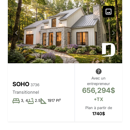
Avec un
SOHO
entrepreneur
3736
656,294$
Transitionnel
+TX
3, 4
2.5
1917 PI²
Plan à partir de
1740$