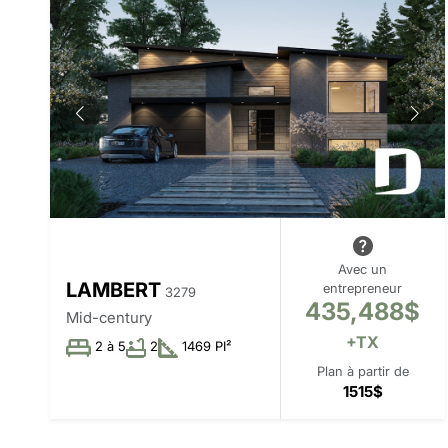
Avec un
LAMBERT
entrepreneur
3279
435,488$
Mid-century
+TX
2 à 5
2
1469 PI²
Plan à partir de
1515$