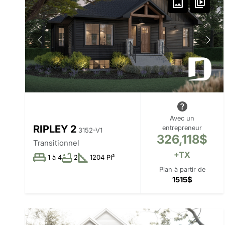
Avec un
RIPLEY 2
entrepreneur
3152-V1
326,118$
Transitionnel
+TX
1 à 4
2
1204 PI²
Plan à partir de
1515$