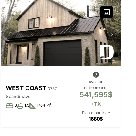
Avec un
WEST COAST
entrepreneur
3737
541,595$
Scandinave
+TX
3
1.5
1764 PI²
Plan à partir de
1680$