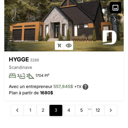
HYGGE
3286
Scandinave
3
2
1704 PI²
Avec un entrepreneur
557,845$
+TX
Plan à partir de
1680$
...
1
2
3
4
5
12