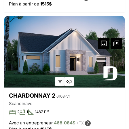
Plan à partir de
1515$
CHARDONNAY 2
6108-V1
Scandinave
2
1
1487 PI²
Avec un entrepreneur
468,084$
+TX