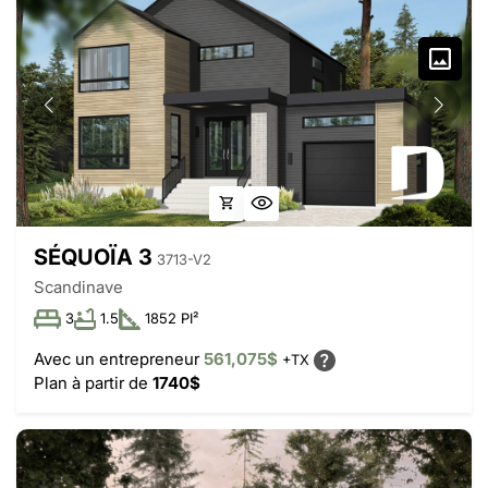
SÉQUOÏA 3
3713-V2
Scandinave
3
1.5
1852 PI²
Avec un entrepreneur
561,075$
+TX
Plan à partir de
1740$