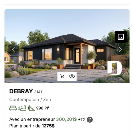
DEBRAY
3141
Contemporain / Zen
2
1
998 PI²
Avec un entrepreneur
300,201$
+TX
Plan à partir de
1275$