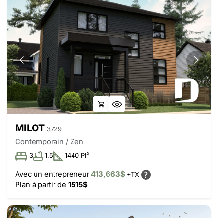
MILOT
3729
Contemporain / Zen
3
1.5
1440 PI²
Avec un entrepreneur
413,663$
+TX
Plan à partir de
1515$