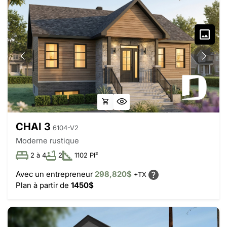
CHAI 3
6104-V2
Moderne rustique
2 à 4
2
1102 PI²
Avec un entrepreneur
298,820$
+TX
Plan à partir de
1450$