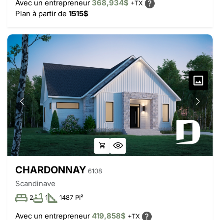
Avec un entrepreneur
368,934$
+TX
Plan à partir de
1515$
CHARDONNAY
6108
Scandinave
2
1
1487 PI²
Avec un entrepreneur
419,858$
+TX