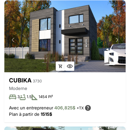
CUBIKA
3730
Moderne
3
1.5
1454 PI²
Avec un entrepreneur
406,825$
+TX
Plan à partir de
1515$