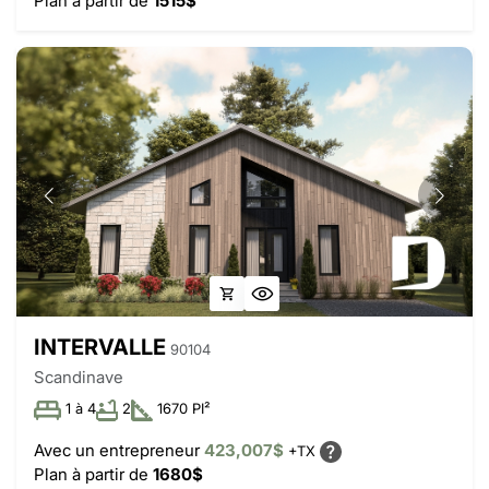
Plan à partir de
1515$
INTERVALLE
90104
Scandinave
1 à 4
2
1670 PI²
Avec un entrepreneur
423,007$
+TX
Plan à partir de
1680$