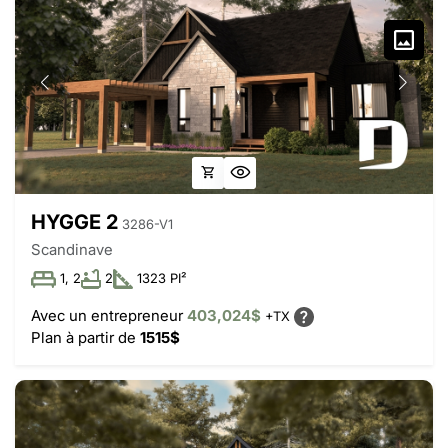
HYGGE 2
3286-V1
Scandinave
1, 2
2
1323 PI²
Avec un entrepreneur
403,024$
+TX
Plan à partir de
1515$