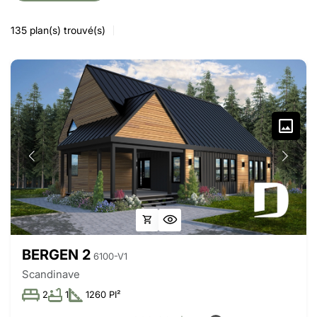
135
plan(s) trouvé(s)
BERGEN 2
6100-V1
Scandinave
2
1
1260 PI²