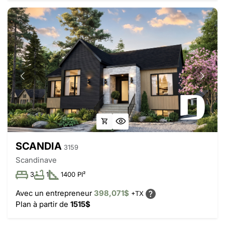
SCANDIA
3159
Scandinave
3
1
1400 PI²
Avec un entrepreneur
398,071$
+TX
Plan à partir de
1515$