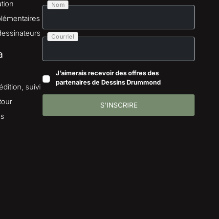
tion
Nom
lémentaires
dessinateurs
Courriel
a
J’aimerais recevoir des offres des
partenaires de Dessins Drummond
dition, suivi
tour
S'INSCRIRE
es