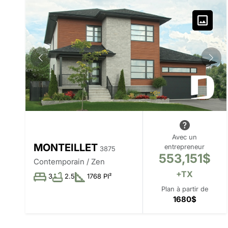
Avec un
MONTEILLET
entrepreneur
3875
553,151$
Contemporain / Zen
+TX
3
2.5
1768 PI²
Plan à partir de
1680$