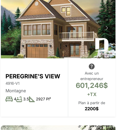
Avec un
PEREGRINE'S VIEW
entrepreneur
4916-V1
601,246$
Montagne
+TX
4
3.5
2927 PI²
Plan à partir de
2200$