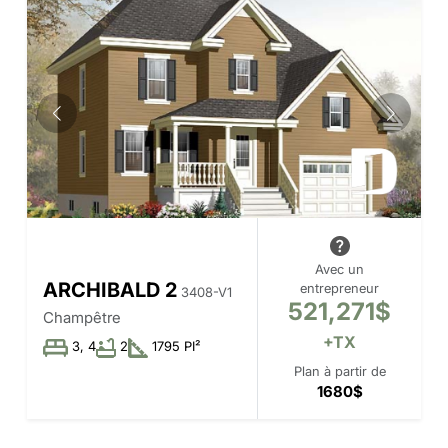
Avec un
ARCHIBALD 2
entrepreneur
3408-V1
521,271$
Champêtre
+TX
3, 4
2
1795 PI²
Plan à partir de
1680$