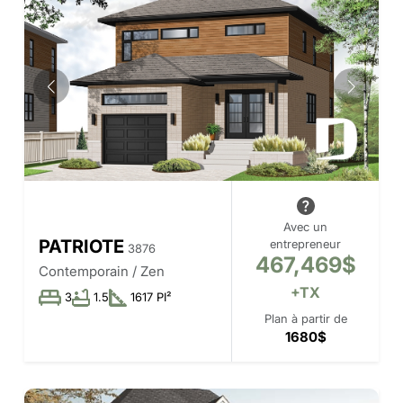
Avec un
PATRIOTE
entrepreneur
3876
467,469$
Contemporain / Zen
+TX
3
1.5
1617 PI²
Plan à partir de
1680$