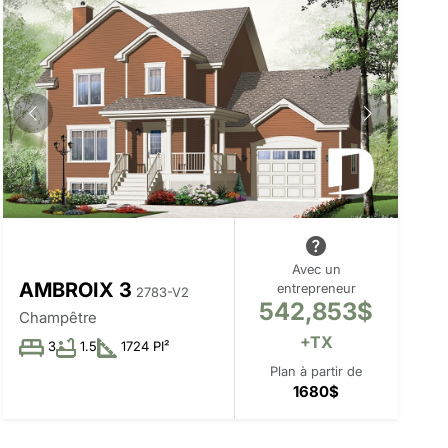
Avec un
AMBROIX 3
entrepreneur
2783-V2
542,853$
Champêtre
+TX
3
1.5
1724 PI²
Plan à partir de
1680$