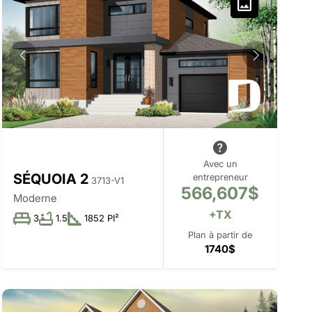
Avec un
SÉQUOIA 2
entrepreneur
3713-V1
566,607$
Moderne
+TX
3
1.5
1852 PI²
Plan à partir de
1740$