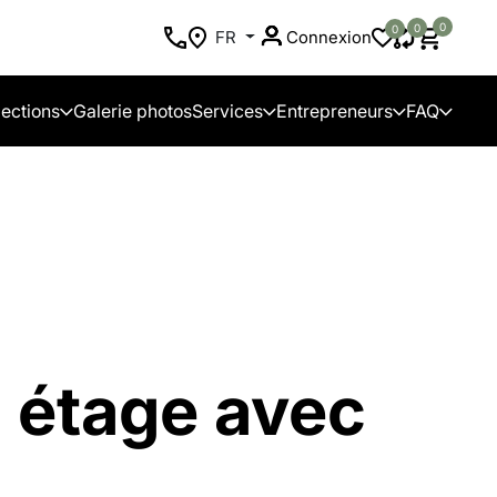
0
0
0
FR
Connexion
lections
Galerie photos
Services
Entrepreneurs
FAQ
 étage avec