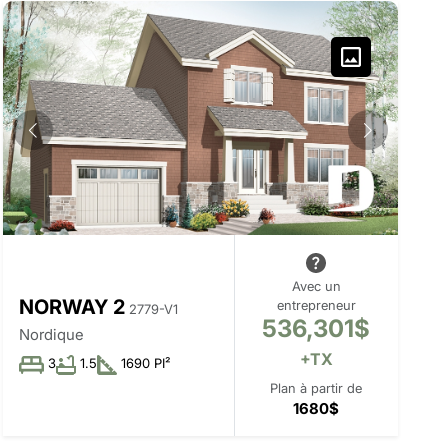
Avec un
NORWAY 2
entrepreneur
2779-V1
536,301$
Nordique
+TX
3
1.5
1690 PI²
Plan à partir de
1680$