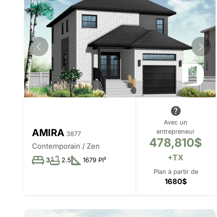
Avec un
AMIRA
entrepreneur
3877
478,810$
Contemporain / Zen
+TX
3
2.5
1679 PI²
Plan à partir de
1680$