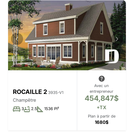
Avec un
ROCAILLE 2
entrepreneur
3935-V1
454,847$
Champêtre
+TX
3
2.5
1536 PI²
Plan à partir de
1680$