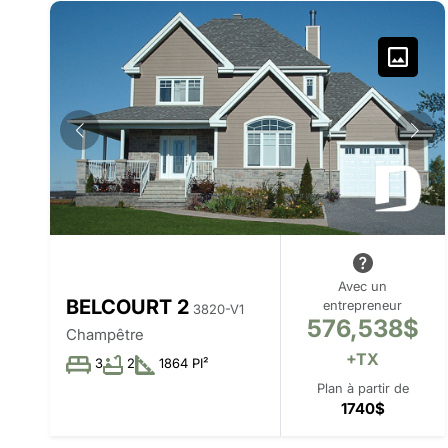
Avec un
BELCOURT 2
entrepreneur
3820-V1
576,538$
Champêtre
+TX
3
2
1864 PI²
Plan à partir de
1740$