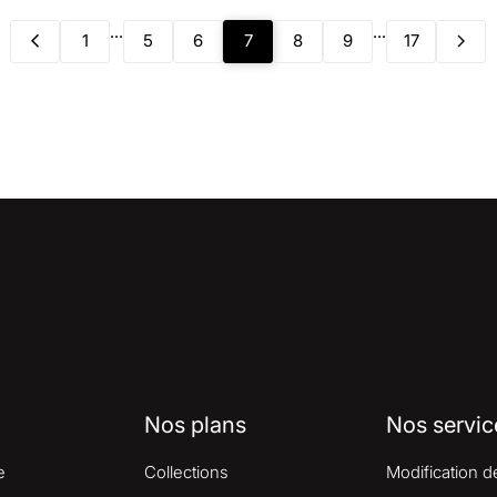
...
...
1
5
6
7
8
9
17
Nos plans
Nos servic
e
Collections
Modification d