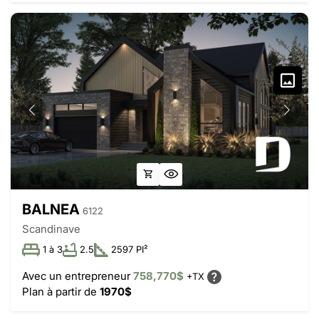
BALNEA
6122
Scandinave
1 à 3
2.5
2597 PI²
Avec un entrepreneur
758,770$
+TX
Plan à partir de
1970$