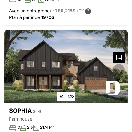
Avec un entrepreneur
789,218$
+TX
Plan à partir de
1970$
SOPHIA
3640
Farmhouse
3
2.5
2174 PI²