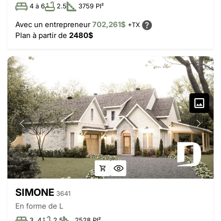
4 à 6
2.5
3759 PI²
Avec un entrepreneur
702,261$
+TX
Plan à partir de
2480$
SIMONE
3641
En forme de L
3, 4
2.5
2528 PI²