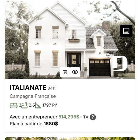
ITALIANATE
3411
Campagne Française
3
2.5
1797 PI²
Avec un entrepreneur
514,295$
+TX
Plan à partir de
1680$