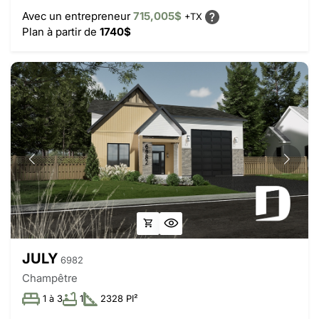
Avec un entrepreneur
715,005$
+TX
Plan à partir de
1740$
JULY
6982
Champêtre
1 à 3
1
2328 PI²