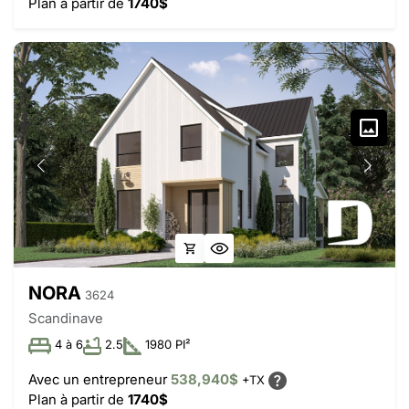
Plan à partir de
1740$
NORA
3624
Scandinave
4 à 6
2.5
1980 PI²
Avec un entrepreneur
538,940$
+TX
Plan à partir de
1740$