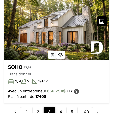
SOHO
3736
Transitionnel
3, 4
2.5
1917 PI²
Avec un entrepreneur
656,294$
+TX
Plan à partir de
1740$
...
1
2
3
4
5
40