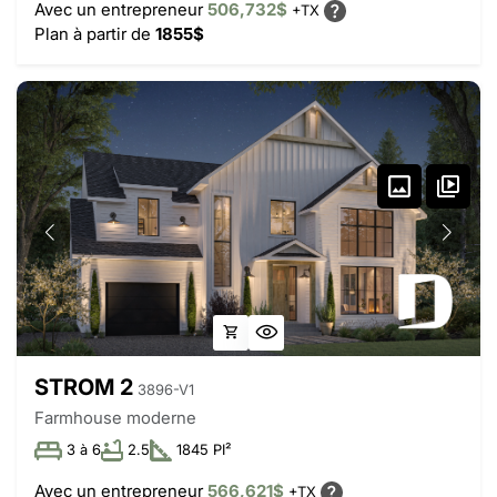
Avec un entrepreneur
506,732$
+TX
Plan à partir de
1855$
STROM 2
3896-V1
Farmhouse moderne
3 à 6
2.5
1845 PI²
Avec un entrepreneur
566,621$
+TX