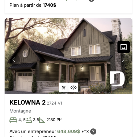
Plan à partir de
1740$
KELOWNA 2
2724-V1
Montagne
4, 5
3.5
2180 PI²
Avec un entrepreneur
648,609$
+TX