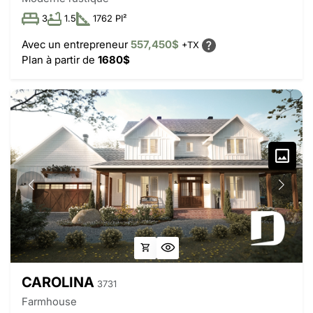
3
1.5
1762 PI²
Avec un entrepreneur
557,450$
+TX
Plan à partir de
1680$
CAROLINA
3731
Farmhouse