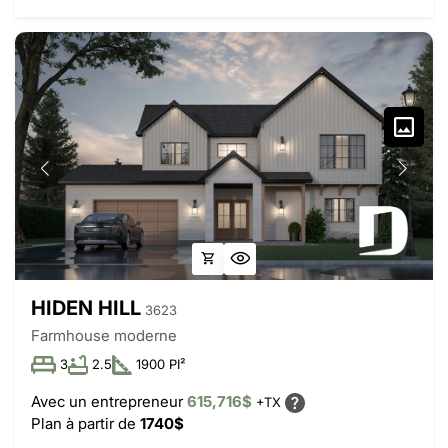
HIDEN HILL
3623
Farmhouse moderne
3
2.5
1900 PI²
Avec un entrepreneur
615,716$
+TX
Plan à partir de
1740$