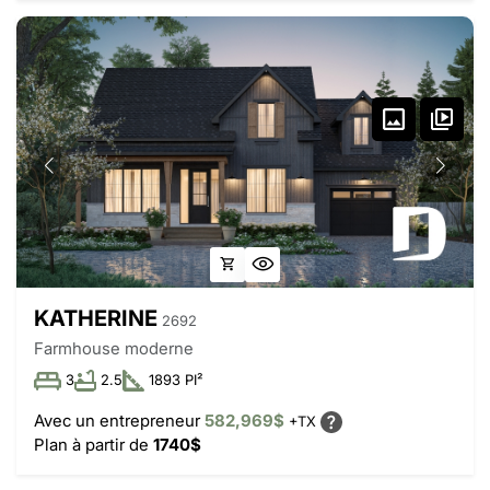
KATHERINE
2692
Farmhouse moderne
3
2.5
1893 PI²
Avec un entrepreneur
582,969$
+TX
Plan à partir de
1740$