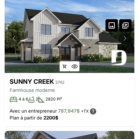
SUNNY CREEK
3742
Farmhouse moderne
4 à 6
2
2820 PI²
Avec un entrepreneur
787,947$
+TX
Plan à partir de
2200$