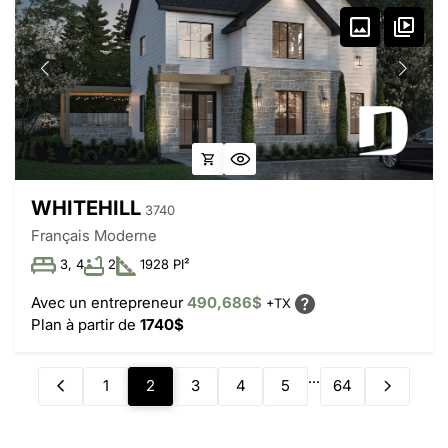
WHITEHILL
3740
Français Moderne
3, 4
2
1928 PI²
Avec un entrepreneur
490,686$
+TX
Plan à partir de
1740$
...
1
2
3
4
5
64