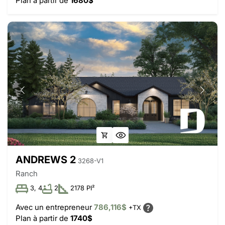
Plan à partir de
1680$
ANDREWS 2
3268-V1
Ranch
3, 4
2
2178 PI²
Avec un entrepreneur
786,116$
+TX
Plan à partir de
1740$