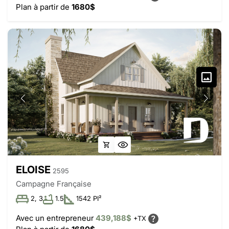
Plan à partir de
1680$
ELOISE
2595
Campagne Française
2, 3
1.5
1542 PI²
Avec un entrepreneur
439,188$
+TX