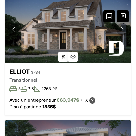
ELLIOT
3734
Transitionnel
3
2.5
2268 PI²
Avec un entrepreneur
663,947$
+TX
Plan à partir de
1855$