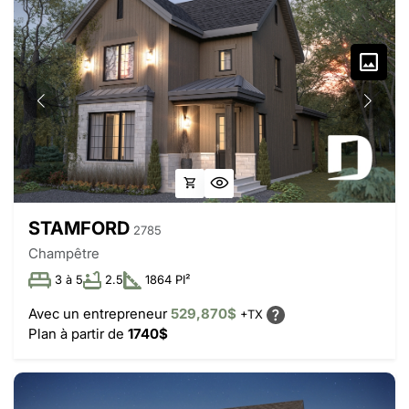
STAMFORD
2785
Champêtre
3 à 5
2.5
1864 PI²
Avec un entrepreneur
529,870$
+TX
Plan à partir de
1740$