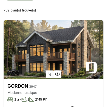
759
plan(s) trouvé(s)
GORDON
3947
Moderne rustique
2 à 4
2
2145 PI²