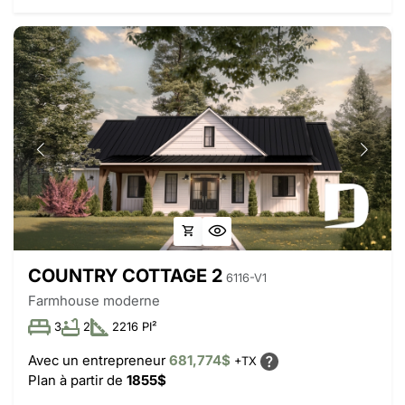
COUNTRY COTTAGE 2
6116-V1
Farmhouse moderne
3
2
2216 PI²
Avec un entrepreneur
681,774$
+TX
Plan à partir de
1855$