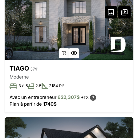
TIAGO
3741
Moderne
3 à 5
2.5
2184 PI²
Avec un entrepreneur
622,307$
+TX
Plan à partir de
1740$