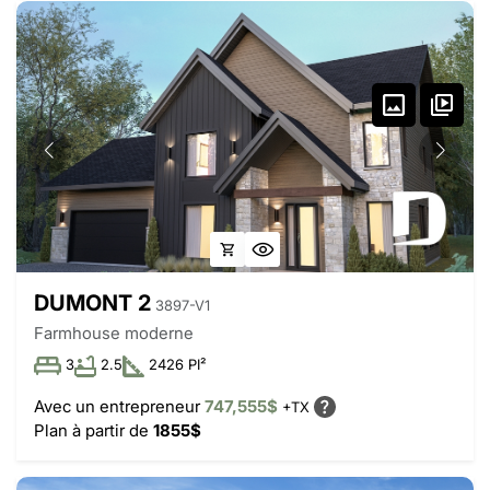
DUMONT 2
3897-V1
Farmhouse moderne
3
2.5
2426 PI²
Avec un entrepreneur
747,555$
+TX
Plan à partir de
1855$