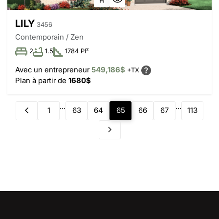
LILY
3456
Contemporain / Zen
2
1.5
1784 PI²
Avec un entrepreneur
549,186$
+TX
Plan à partir de
1680$
...
...
1
63
64
65
66
67
113