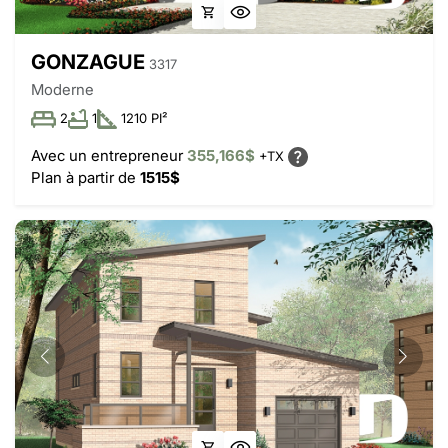
GONZAGUE
3317
Moderne
2
1
1210 PI²
Avec un entrepreneur
355,166$
+TX
Plan à partir de
1515$