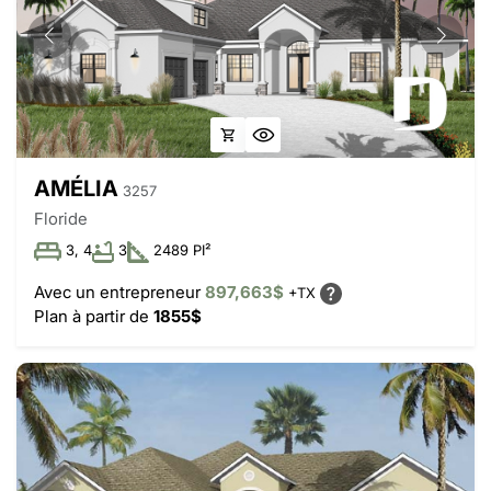
AMÉLIA
3257
Floride
3, 4
3
2489 PI²
Avec un entrepreneur
897,663$
+TX
Plan à partir de
1855$