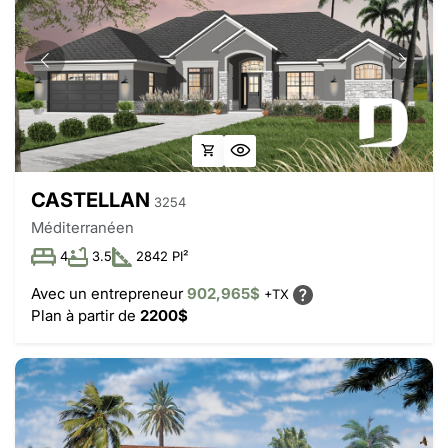
CASTELLAN
3254
Méditerranéen
4
3.5
2842 PI²
Avec un entrepreneur
902,965$
+TX
Plan à partir de
2200$