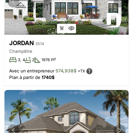
JORDAN
3514
Champêtre
3, 4
2
1976 PI²
Avec un entrepreneur
574,938$
+TX
Plan à partir de
1740$