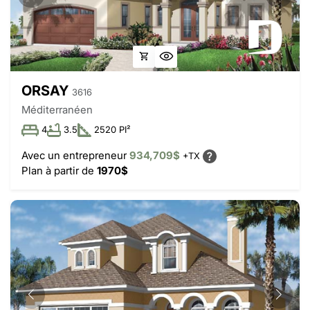
ORSAY
3616
Méditerranéen
4
3.5
2520 PI²
Avec un entrepreneur
934,709$
+TX
Plan à partir de
1970$