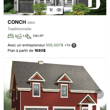
CONCH
3864
Traditionnelle
3
1.5
1741 PI²
Avec un entrepreneur
555,007$
+TX
Plan à partir de
1680$