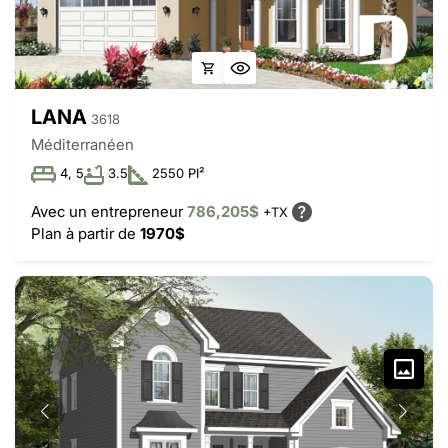
LANA
3618
Méditerranéen
4, 5
3.5
2550 PI²
Avec un entrepreneur
786,205$
+TX
Plan à partir de
1970$