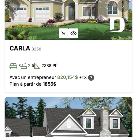
CARLA
3258
-
3
2.5
2388 PI²
Avec un entrepreneur
820,154$
+TX
Plan à partir de
1855$