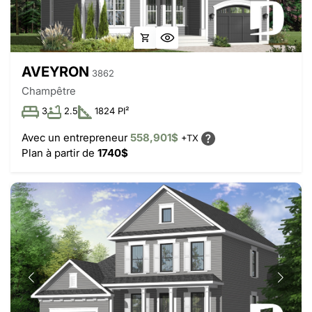
AVEYRON
3862
Champêtre
3
2.5
1824 PI²
Avec un entrepreneur
558,901$
+TX
Plan à partir de
1740$