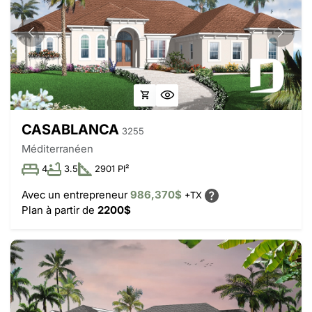
CASABLANCA
3255
Méditerranéen
4
3.5
2901 PI²
Avec un entrepreneur
986,370$
+TX
Plan à partir de
2200$