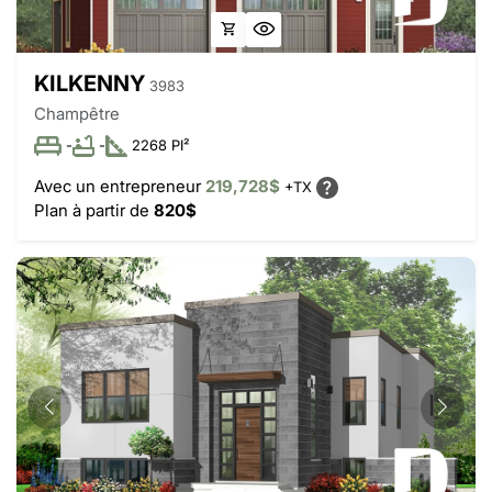
KILKENNY
3983
Champêtre
-
-
2268 PI²
Avec un entrepreneur
219,728$
+TX
Plan à partir de
820$