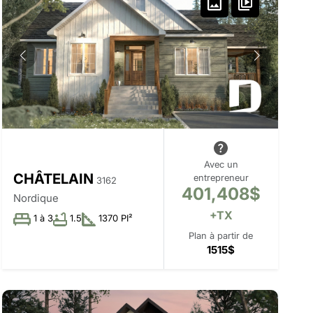
Avec un
CHÂTELAIN
entrepreneur
3162
401,408$
Nordique
+TX
1 à 3
1.5
1370 PI²
Plan à partir de
1515$