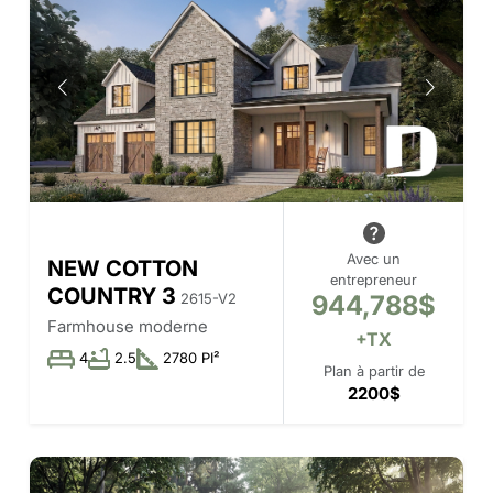
Avec un
NEW COTTON
entrepreneur
COUNTRY 3
944,788$
2615-V2
Farmhouse moderne
+TX
4
2.5
2780 PI²
Plan à partir de
2200$