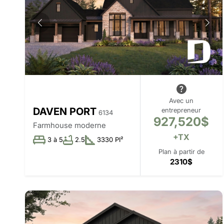
Avec un
DAVEN PORT
entrepreneur
6134
927,520$
Farmhouse moderne
+TX
3 à 5
2.5
3330 PI²
Plan à partir de
2310$