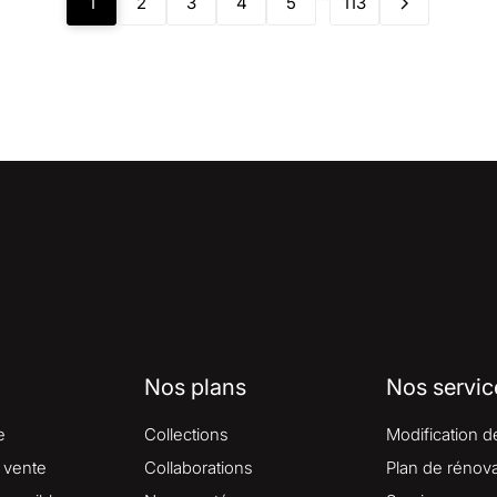
1
2
3
4
5
113
Nos plans
Nos servic
e
Collections
Modification d
 vente
Collaborations
Plan de rénova