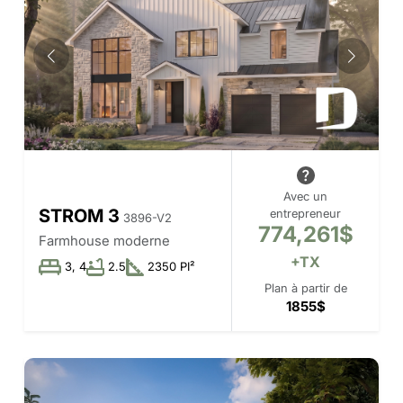
Avec un
STROM 3
entrepreneur
3896-V2
774,261$
Farmhouse moderne
+TX
3, 4
2.5
2350 PI²
Plan à partir de
1855$