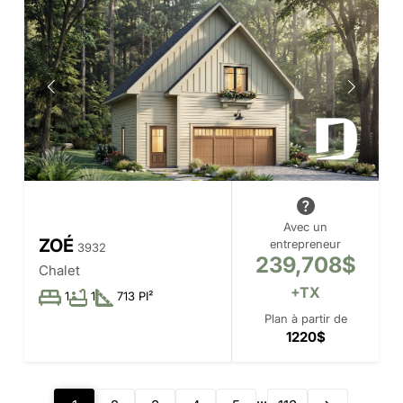
Avec un
ZOÉ
entrepreneur
3932
239,708$
Chalet
+TX
1
1
713 PI²
Plan à partir de
1220$
...