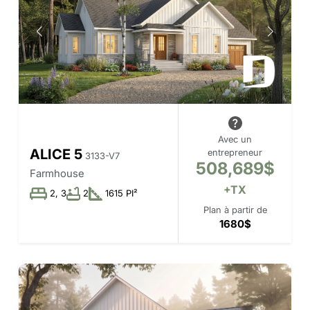
Avec un
ALICE 5
entrepreneur
3133-V7
508,689$
Farmhouse
+TX
2, 3
2
1615 PI²
Plan à partir de
1680$