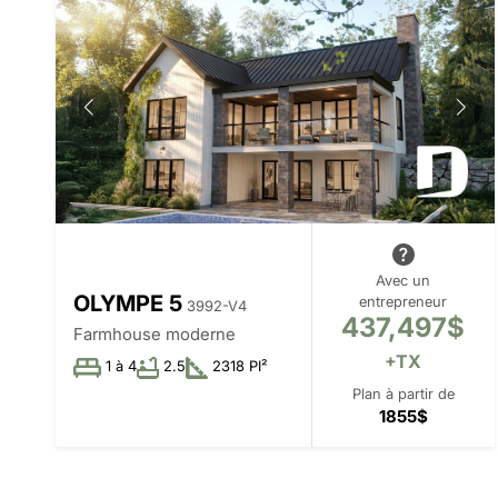
Avec un
OLYMPE 5
entrepreneur
3992-V4
437,497$
Farmhouse moderne
+TX
1 à 4
2.5
2318 PI²
Plan à partir de
1855$