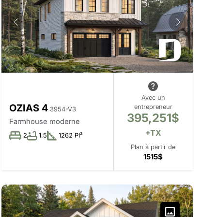
Avec un
OZIAS 4
entrepreneur
3954-V3
395,251$
Farmhouse moderne
+TX
2
1.5
1262 PI²
Plan à partir de
1515$