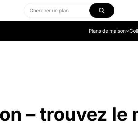
Plans de maison
Col
on – trouvez le