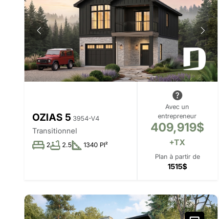
Avec un
OZIAS 5
entrepreneur
3954-V4
409,919$
Transitionnel
+TX
2
2.5
1340 PI²
Plan à partir de
1515$