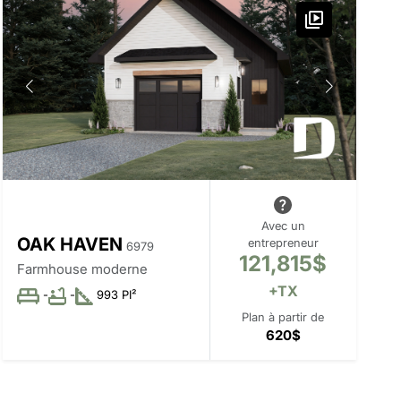
Avec un
OAK HAVEN
entrepreneur
6979
121,815$
Farmhouse moderne
+TX
-
-
993 PI²
Plan à partir de
620$