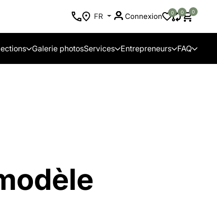
0
0
0
FR
Connexion
lections
Galerie photos
Services
Entrepreneurs
FAQ
 modèle