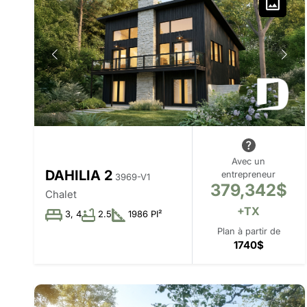
Avec un
DAHILIA 2
entrepreneur
3969-V1
379,342$
Chalet
+TX
3, 4
2.5
1986 PI²
Plan à partir de
1740$