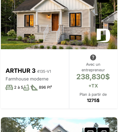
Avec un
ARTHUR 3
entrepreneur
4135-V1
238,830$
Farmhouse moderne
+TX
2 à 5
1
896 PI²
Plan à partir de
1275$