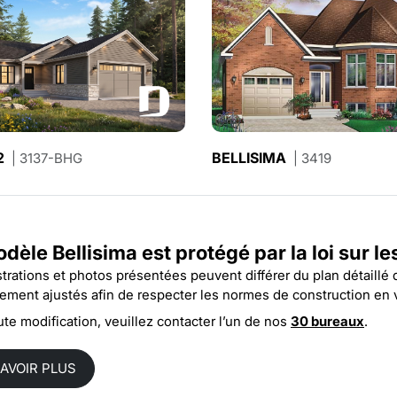
2
MIRANDA
BELLISIMA
| 3137-BHG
| 3137
| 3419
dèle Bellisima est protégé par la
loi sur l
ustrations et photos présentées peuvent différer du plan détaillé
rement ajustés afin de respecter les normes de construction en 
ute modification, veuillez contacter l’un de nos
30 bureaux
.
SAVOIR PLUS