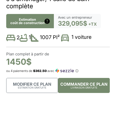
complète
Avec un entrepreneur
Estimation
329,095$
coût de construction
+TX
1 voiture
1
1007 PI²
2
Plan complet à partir de
1450$
ou 4 paiements de
$362.50
avec
ⓘ
MODIFIER CE PLAN
COMMANDER CE PLAN
ESTIMATION GRATUITE
LIVRAISON GRATUITE