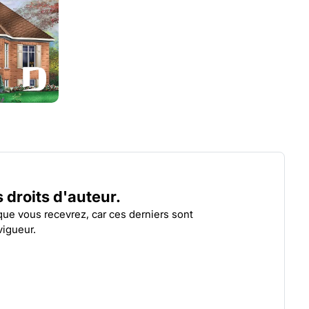
CROCUS
ACRI
| 3264
es droits d'auteur.
 que vous recevrez, car ces derniers sont
vigueur.