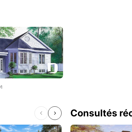
91
Consultés r