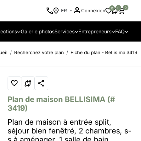
0
0
0
FR
Connexion
lections
Galerie photos
Services
Entrepreneurs
FAQ
ueil
Recherchez votre plan
Fiche du plan - Bellisima 3419
Plan de maison
BELLISIMA
(#
3419)
Plan de maison à entrée split,
séjour bien fenêtré, 2 chambres, s-
s à aménager, 1 salle de bain