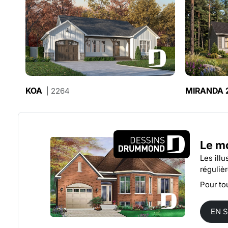
KOA
MIRANDA 
| 2264
Le mo
Les ill
réguliè
Pour to
EN 