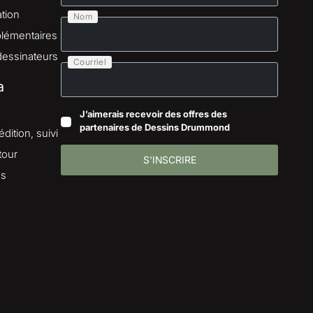
tion
Nom
lémentaires
dessinateurs
Courriel
a
J’aimerais recevoir des offres des
partenaires de Dessins Drummond
dition, suivi
tour
S'INSCRIRE
es