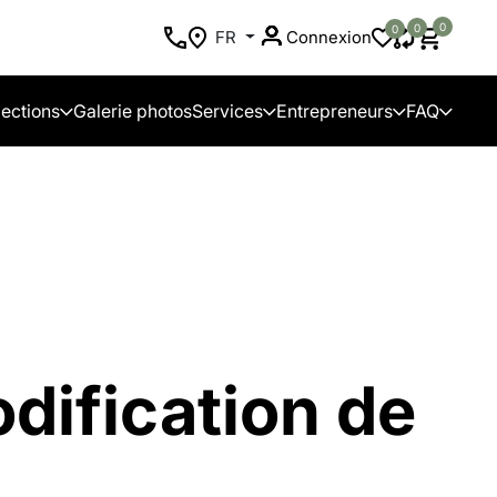
0
0
0
FR
Connexion
lections
Galerie photos
Services
Entrepreneurs
FAQ
odification de