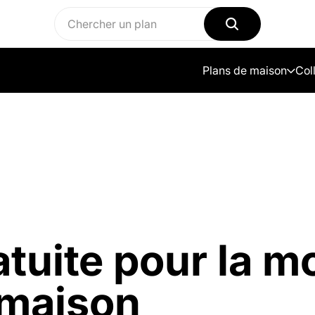
Plans de maison
Col
tuite pour la m
 maison