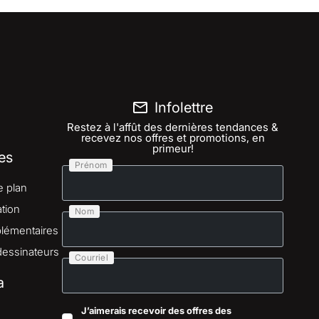
Infolettre
Restez à l'affût des dernières tendances &
recevez nos offres et promotions, en
primeur!
es
Prénom
e plan
tion
Nom
lémentaires
dessinateurs
Courriel
a
J’aimerais recevoir des offres des