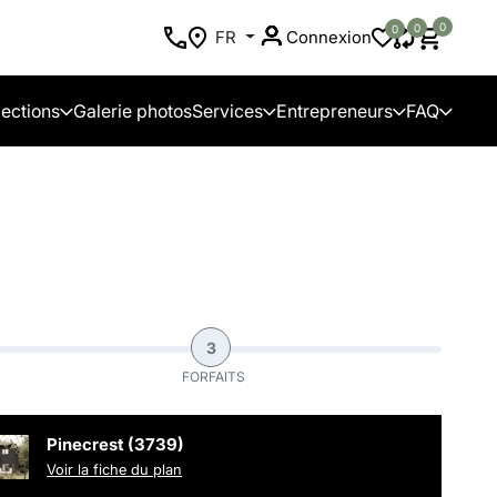
0
0
0
FR
Connexion
lections
Galerie photos
Services
Entrepreneurs
FAQ
3
FORFAITS
Pinecrest (3739)
Voir la fiche du plan