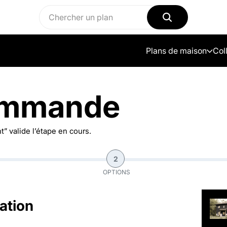
Plans de maison
Col
ommande
” valide l’étape en cours.
2
OPTIONS
ation