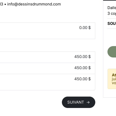
13
•
info@dessinsdrummond.com
Dall
3 co
SOU
0.00 $
450.00 $
450.00 $
At
450.00 $
ju
vo
SUIVANT
→