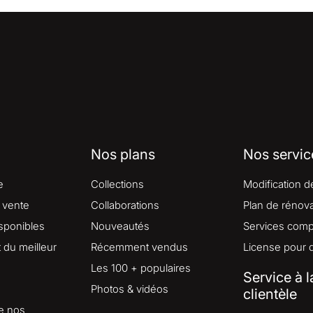
Nos plans
Nos servic
e
Collections
Modification d
 vente
Collaborations
Plan de rénova
isponibles
Nouveautés
Services comp
du meilleur
Récemment vendus
License pour 
Les 100 + populaires
Service à l
Photos & vidéos
clientèle
e nos