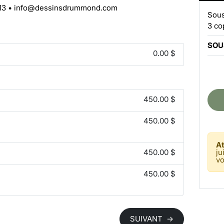
13
•
info@dessinsdrummond.com
Sous
3 co
SOU
0.00 $
450.00 $
450.00 $
At
450.00 $
ju
vo
450.00 $
SUIVANT
→