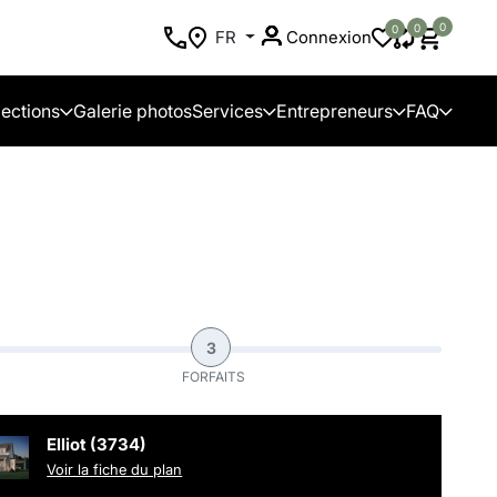
0
0
0
FR
Connexion
lections
Galerie photos
Services
Entrepreneurs
FAQ
3
FORFAITS
Elliot (3734)
Voir la fiche du plan