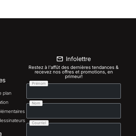
Infolettre
Restez à l'affût des dernières tendances &
recevez nos offres et promotions, en
primeur!
es
Prénom
e plan
tion
Nom
lémentaires
dessinateurs
Courriel
a