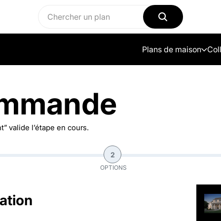
Plans de maison
Col
ommande
” valide l’étape en cours.
2
OPTIONS
ation