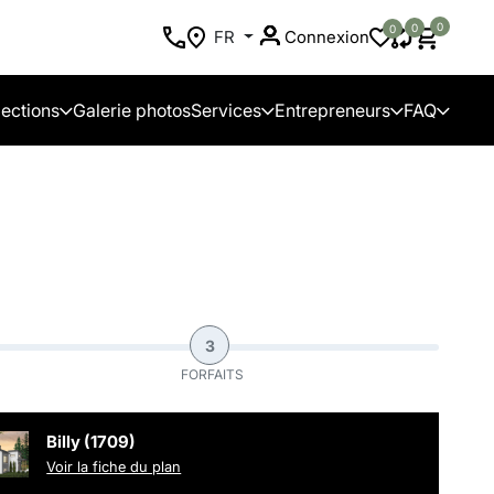
0
0
0
FR
Connexion
lections
Galerie photos
Services
Entrepreneurs
FAQ
3
FORFAITS
Billy (1709)
Voir la fiche du plan