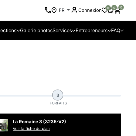
0
0
0
FR
Connexion
lections
Galerie photos
Services
Entrepreneurs
FAQ
3
FORFAITS
La Romaine 3 (3235-V2)
Voir la fiche du plan