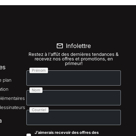
Infolettre
Restez à l'affût des dernières tendances &
recevez nos offres et promotions, en
primeur!
es
Prénom
e plan
tion
Nom
lémentaires
dessinateurs
Courriel
a
J’aimerais recevoir des offres des