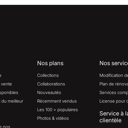
Nos plans
Nos servic
e
Collections
Modification d
 vente
Collaborations
Plan de rénova
isponibles
Nouveautés
Services comp
du meilleur
Récemment vendus
License pour 
Les 100 + populaires
Service à l
Photos & vidéos
clientèle
e nos