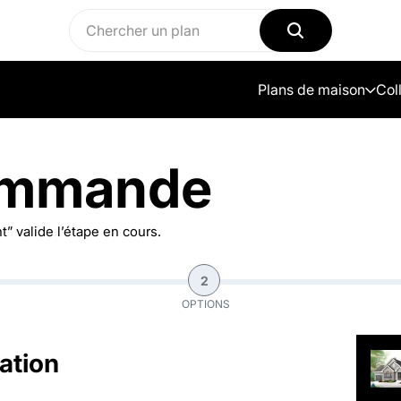
Plans de maison
Col
ommande
” valide l’étape en cours.
2
OPTIONS
ation