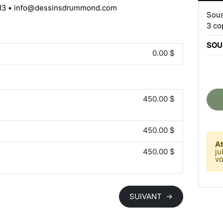
13
•
info@dessinsdrummond.com
Sous
3 co
SOU
0.00 $
450.00 $
450.00 $
At
450.00 $
ju
vo
SUIVANT
→