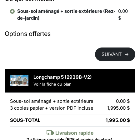
Sous-sol aménagé + sortie extérieure (Rez-
0.00
de-jardin)
$
Options offertes
SUIVANT
→
Longchamp 5 (2939B-V2)
Voir la fiche du plan
Sous-sol aménagé + sortie extérieure
0.00 $
3 copies papier + version PDF incluse
1,995.00 $
SOUS-TOTAL
1,995.00 $
Livraison rapide
2 à 5 jours ouvrable
(PDF et copies de plans).