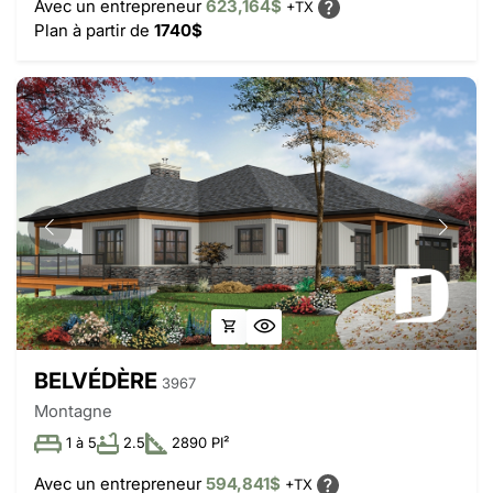
Avec un entrepreneur
623,164$
+TX
Plan à partir de
1740$
BELVÉDÈRE
3967
Montagne
1 à 5
2.5
2890 PI²
Avec un entrepreneur
594,841$
+TX