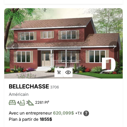
BELLECHASSE
3706
Américain
4
3
2261 PI²
Avec un entrepreneur
620,099$
+TX
Plan à partir de
1855$