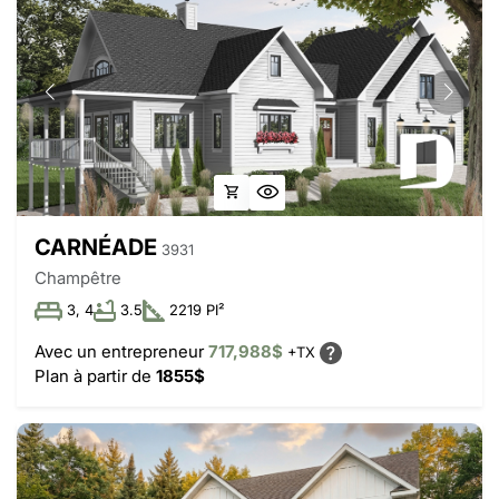
CARNÉADE
3931
Champêtre
3, 4
3.5
2219 PI²
Avec un entrepreneur
717,988$
+TX
Plan à partir de
1855$