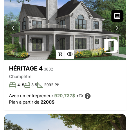
HÉRITAGE 4
3832
Champêtre
4, 5
3.5
2992 PI²
Avec un entrepreneur
920,737$
+TX
Plan à partir de
2200$