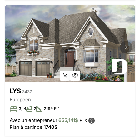
LYS
3437
Européen
3, 4
2
2169 PI²
Avec un entrepreneur
655,141$
+TX
Plan à partir de
1740$