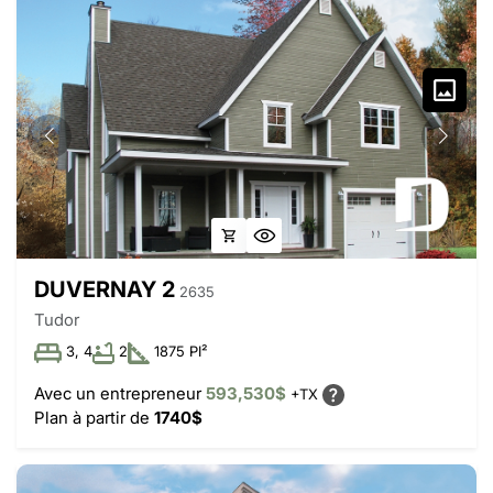
DUVERNAY 2
2635
Tudor
3, 4
2
1875 PI²
Avec un entrepreneur
593,530$
+TX
Plan à partir de
1740$