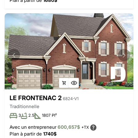
Plan à partir de
1680$
LE FRONTENAC 2
6824-V1
Traditionnelle
3
2.5
1807 PI²
Avec un entrepreneur
600,657$
+TX
Plan à partir de
1740$