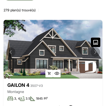
279
plan(s) trouvé(s)
GAILON 4
3507-V3
Montagne
3, 4
3.5
1845 PI²