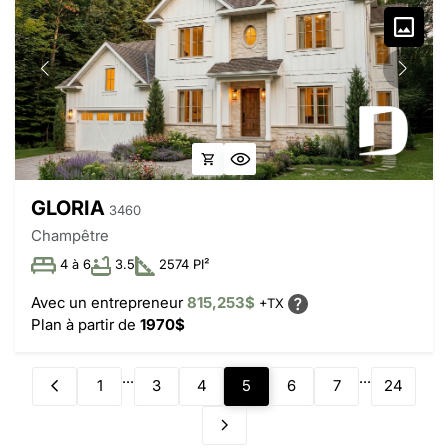
GLORIA
3460
Champêtre
4 à 6
3.5
2574 PI²
Avec un entrepreneur
815,253$
+TX
Plan à partir de
1970$
...
...
1
3
4
5
6
7
24