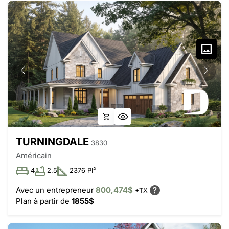
TURNINGDALE
3830
Américain
4
2.5
2376 PI²
Avec un entrepreneur
800,474$
+TX
Plan à partir de
1855$