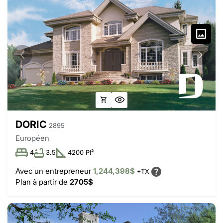
DORIC
2895
Européen
4
3.5
4200 PI²
Avec un entrepreneur
1,244,398$
+TX
Plan à partir de
2705$