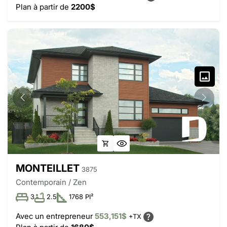
Plan à partir de
2200$
MONTEILLET
3875
Contemporain / Zen
3
2.5
1768 PI²
Avec un entrepreneur
553,151$
+TX