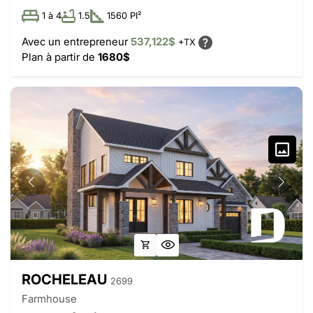
1 à 4
1.5
1560 PI²
Avec un entrepreneur
537,122$
+TX
Plan à partir de
1680$
ROCHELEAU
2699
Farmhouse