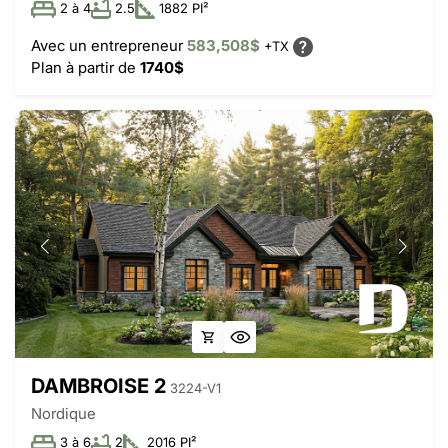
2 à 4
2.5
1882 PI²
Avec un entrepreneur
583,508$
+TX
Plan à partir de
1740$
DAMBROISE 2
3224-V1
Nordique
3 à 6
2
2016 PI²