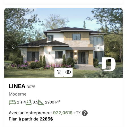
LINEA
3075
Moderne
2 à 4
3.5
2900 PI²
Avec un entrepreneur
922,061$
+TX
Plan à partir de
2285$