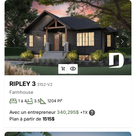
RIPLEY 3
3152-V2
Farmhouse
1 à 4
3.5
1204 PI²
Avec un entrepreneur
340,295$
+TX
Plan à partir de
1515$