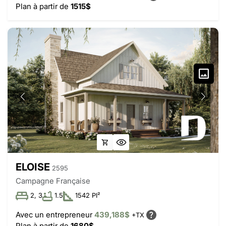
Plan à partir de
1515$
ELOISE
2595
Campagne Française
2, 3
1.5
1542 PI²
Avec un entrepreneur
439,188$
+TX
Plan à partir de
1680$