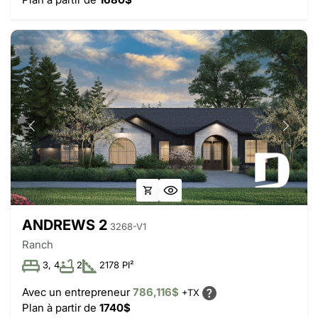
ANDREWS 2
3268-V1
Ranch
3, 4
2
2178 PI²
Avec un entrepreneur
786,116$
+TX
Plan à partir de
1740$