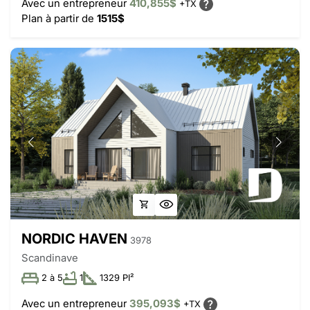
Avec un entrepreneur
410,855$
+TX
Plan à partir de
1515$
NORDIC HAVEN
3978
Scandinave
2 à 5
1
1329 PI²
Avec un entrepreneur
395,093$
+TX