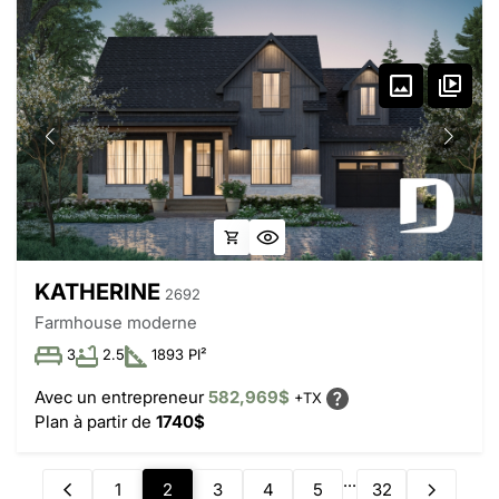
KATHERINE
2692
Farmhouse moderne
3
2.5
1893 PI²
Avec un entrepreneur
582,969$
+TX
Plan à partir de
1740$
...
1
2
3
4
5
32