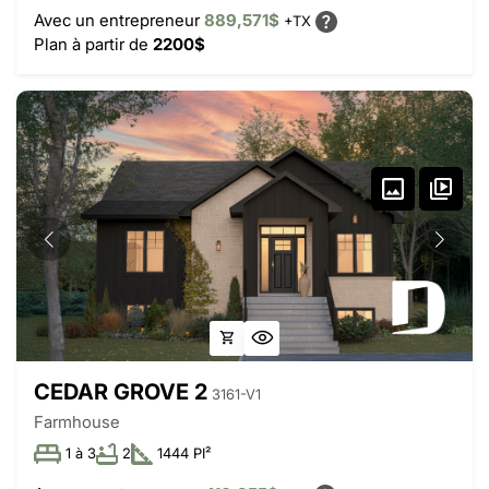
Avec un entrepreneur
889,571$
+TX
Plan à partir de
2200$
CEDAR GROVE 2
3161-V1
Farmhouse
1 à 3
2
1444 PI²