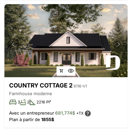
COUNTRY COTTAGE 2
6116-V1
Farmhouse moderne
3
2
2216 PI²
Avec un entrepreneur
681,774$
+TX
Plan à partir de
1855$