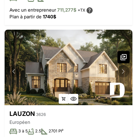
Avec un entrepreneur
711,277$
+TX
Plan à partir de
1740$
LAUZON
3626
Européen
3 à 5
2.5
2701 PI²