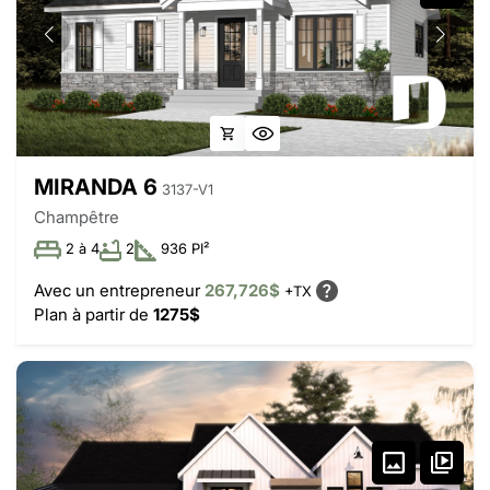
MIRANDA 6
3137-V1
Champêtre
2 à 4
2
936 PI²
Avec un entrepreneur
267,726$
+TX
Plan à partir de
1275$