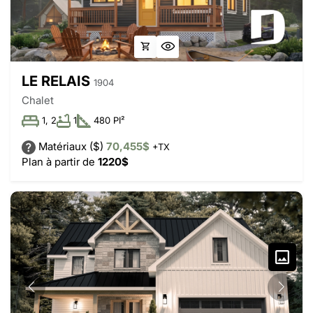
LE RELAIS
1904
Chalet
1, 2
1
480 PI²
Matériaux ($)
70,455$
+TX
Plan à partir de
1220$