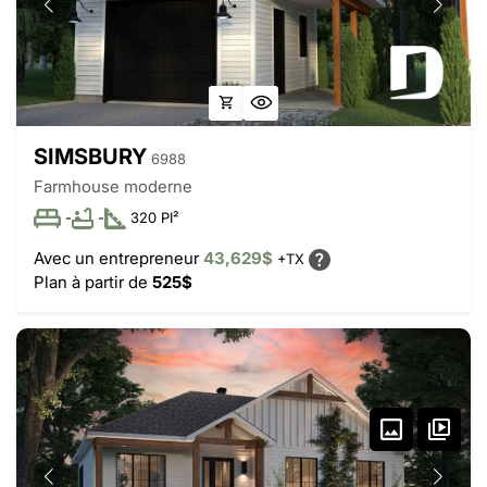
SIMSBURY
6988
Farmhouse moderne
-
-
320 PI²
Avec un entrepreneur
43,629$
+TX
Plan à partir de
525$