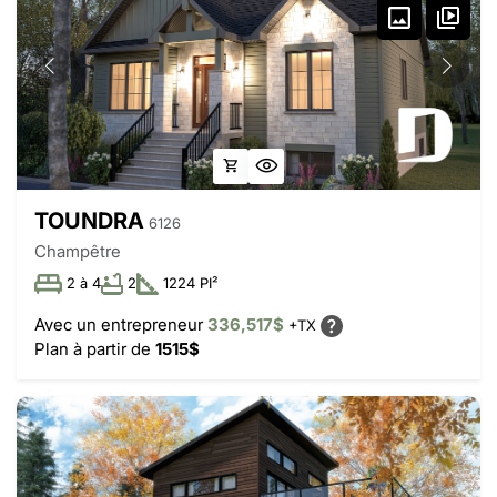
TOUNDRA
6126
Champêtre
2 à 4
2
1224 PI²
Avec un entrepreneur
336,517$
+TX
Plan à partir de
1515$