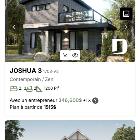
JOSHUA 3
1703-V2
Contemporain / Zen
2, 3
2
1200 PI²
Avec un entrepreneur
346,600$
+TX
Plan à partir de
1515$