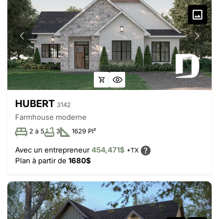
HUBERT
3142
Farmhouse moderne
2 à 5
3
1629 PI²
Avec un entrepreneur
454,471$
+TX
Plan à partir de
1680$