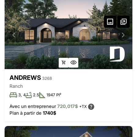
ANDREWS
3268
Ranch
3, 4
2.5
1947 PI²
Avec un entrepreneur
720,017$
+TX
Plan à partir de
1740$