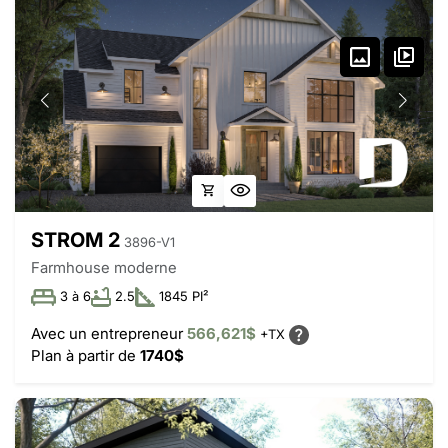
STROM 2
3896-V1
Farmhouse moderne
3 à 6
2.5
1845 PI²
Avec un entrepreneur
566,621$
+TX
Plan à partir de
1740$