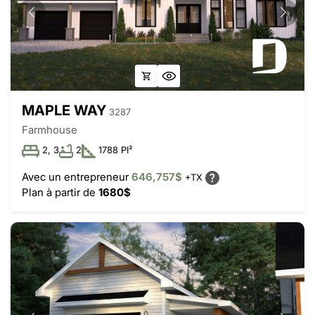
MAPLE WAY
3287
Farmhouse
2, 3
2
1788 PI²
Avec un entrepreneur
646,757$
+TX
Plan à partir de
1680$