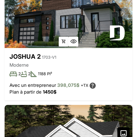
JOSHUA 2
1703-V1
Moderne
2
2
1188 PI²
Avec un entrepreneur
398,075$
+TX
Plan à partir de
1450$