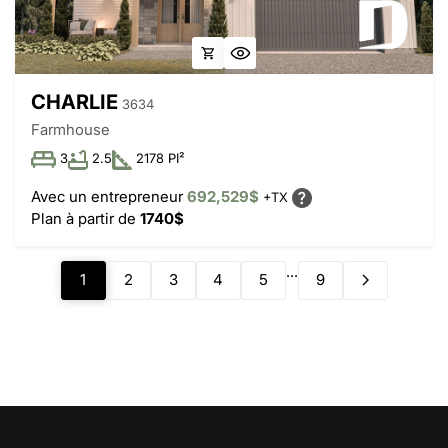
CHARLIE
3634
Farmhouse
3
2.5
2178 PI²
Avec un entrepreneur
692,529$
+TX
Plan à partir de
1740$
...
1
2
3
4
5
9