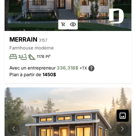
MERRAIN
3157
Farmhouse moderne
3
1
1178 PI²
Avec un entrepreneur
336,318$
+TX
Plan à partir de
1450$