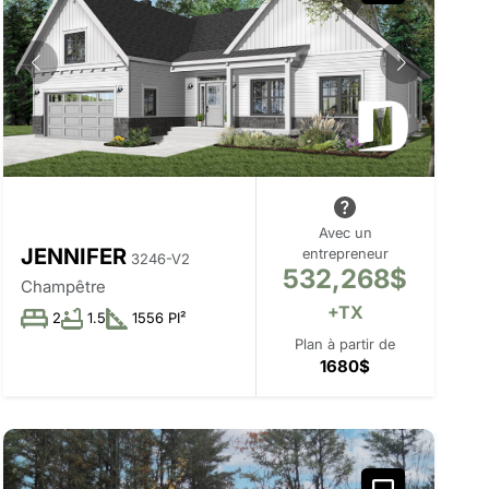
Avec un
JENNIFER
entrepreneur
3246-V2
532,268$
Champêtre
+TX
2
1.5
1556 PI²
Plan à partir de
1680$