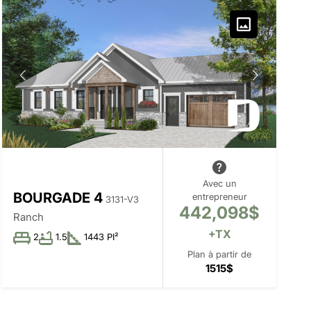
Avec un
BOURGADE 4
entrepreneur
3131-V3
442,098$
Ranch
+TX
2
1.5
1443 PI²
Plan à partir de
1515$