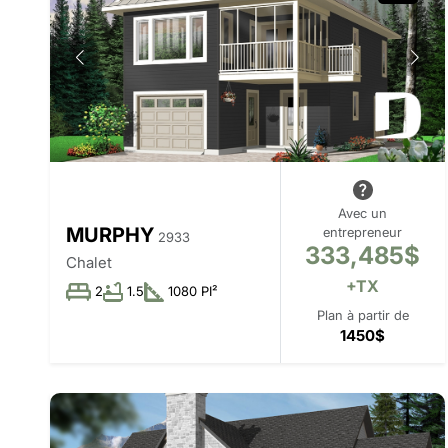
Avec un
MURPHY
entrepreneur
2933
333,485$
Chalet
+TX
2
1.5
1080 PI²
Plan à partir de
1450$