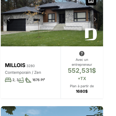
Avec un
MILLOIS
entrepreneur
3280
552,531$
Contemporain / Zen
+TX
2, 3
1
1676 PI²
Plan à partir de
1680$