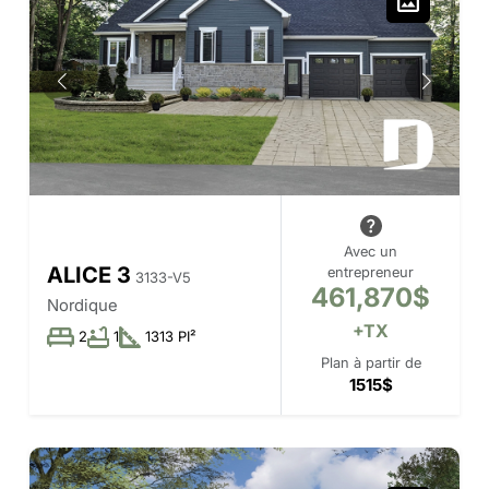
Avec un
ALICE 3
entrepreneur
3133-V5
461,870$
Nordique
+TX
2
1
1313 PI²
Plan à partir de
1515$