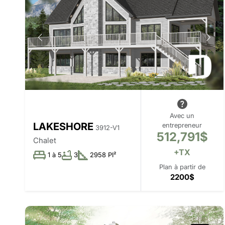
Avec un
LAKESHORE
entrepreneur
3912-V1
512,791$
Chalet
+TX
1 à 5
3
2958 PI²
Plan à partir de
2200$