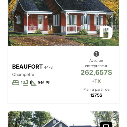
Avec un
BEAUFORT
entrepreneur
4478
262,657$
Champêtre
+TX
2
1
946 PI²
Plan à partir de
1275$