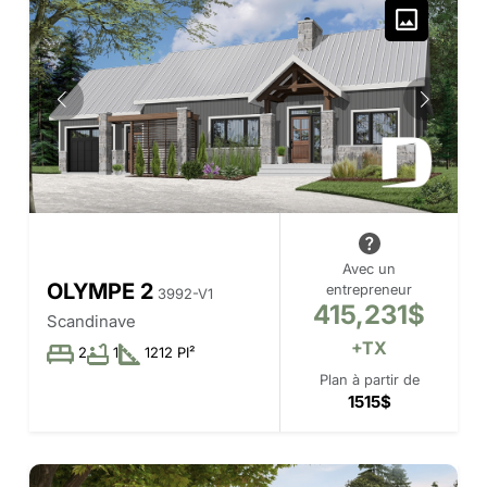
Avec un
OLYMPE 2
entrepreneur
3992-V1
415,231$
Scandinave
+TX
2
1
1212 PI²
Plan à partir de
1515$