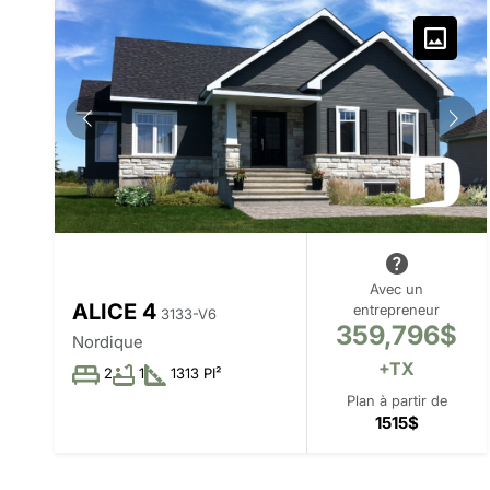
Avec un
ALICE 4
entrepreneur
3133-V6
359,796$
Nordique
+TX
2
1
1313 PI²
Plan à partir de
1515$