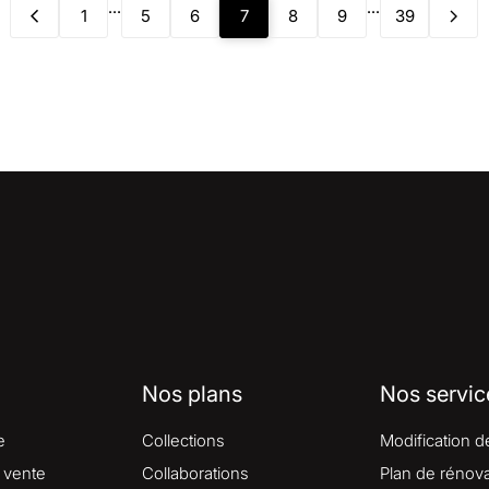
...
...
1
5
6
7
8
9
39
Nos plans
Nos servic
e
Collections
Modification d
 vente
Collaborations
Plan de rénova