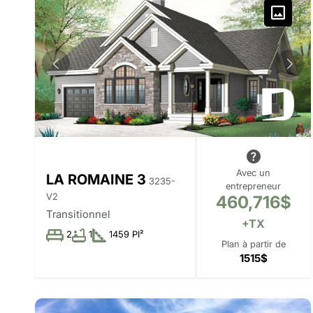
Avec un
LA ROMAINE 3
3235-
entrepreneur
V2
460,716$
Transitionnel
+TX
2
1
1459 PI²
Plan à partir de
1515$