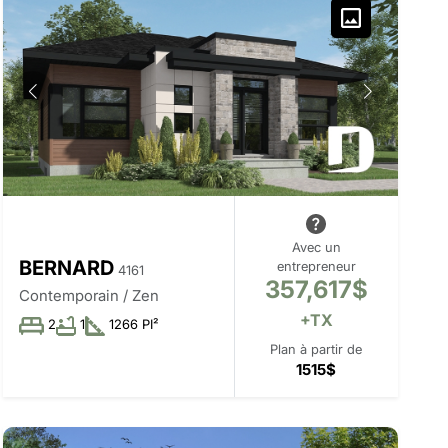
Avec un
BERNARD
entrepreneur
4161
357,617$
Contemporain / Zen
+TX
2
1
1266 PI²
Plan à partir de
1515$