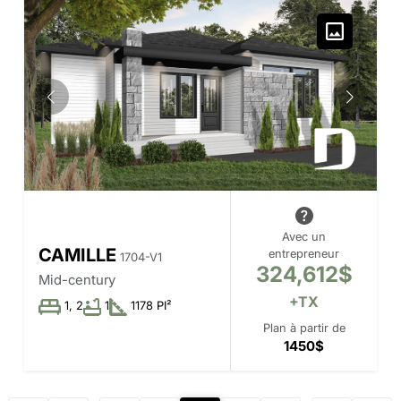
Avec un
CAMILLE
entrepreneur
1704-V1
324,612$
Mid-century
+TX
1, 2
1
1178 PI²
Plan à partir de
1450$