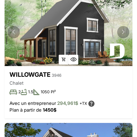
WILLOWGATE
3946
Chalet
2
1.5
1050 PI²
Avec un entrepreneur
294,961$
+TX
Plan à partir de
1450$