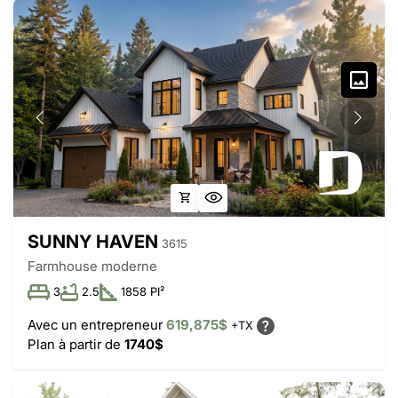
SUNNY HAVEN
3615
Farmhouse moderne
3
2.5
1858 PI²
Avec un entrepreneur
619,875$
+TX
Plan à partir de
1740$