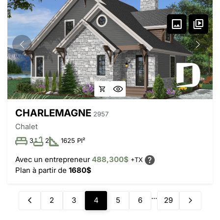
CHARLEMAGNE
2957
Chalet
3
2
1625 PI²
Avec un entrepreneur
488,300$
+TX
Plan à partir de
1680$
...
2
3
4
5
6
29