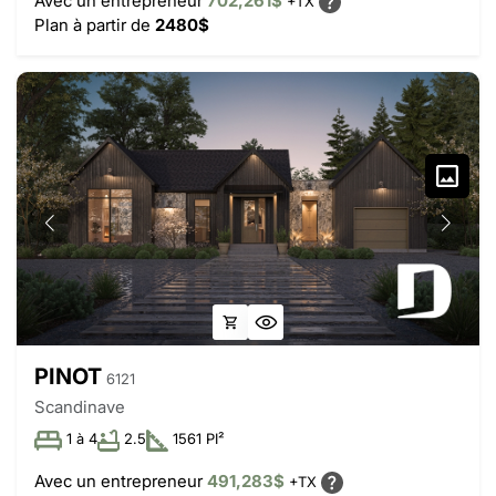
Avec un entrepreneur
702,261$
+TX
Plan à partir de
2480$
PINOT
6121
Scandinave
1 à 4
2.5
1561 PI²
Avec un entrepreneur
491,283$
+TX