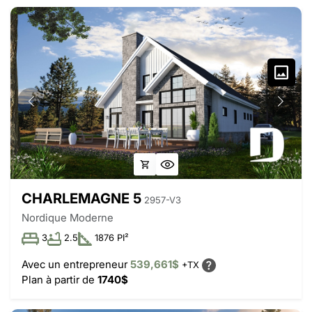
CHARLEMAGNE 5
2957-V3
Nordique Moderne
3
2.5
1876 PI²
Avec un entrepreneur
539,661$
+TX
Plan à partir de
1740$