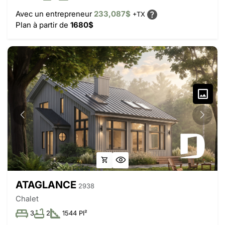
Avec un entrepreneur
233,087$
+TX
Plan à partir de
1680$
ATAGLANCE
2938
Chalet
3
2
1544 PI²