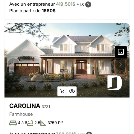
Avec un entrepreneur
419,501$
+TX
Plan à partir de
1680$
CAROLINA
3731
Farmhouse
4 à 6
2.5
3759 PI²