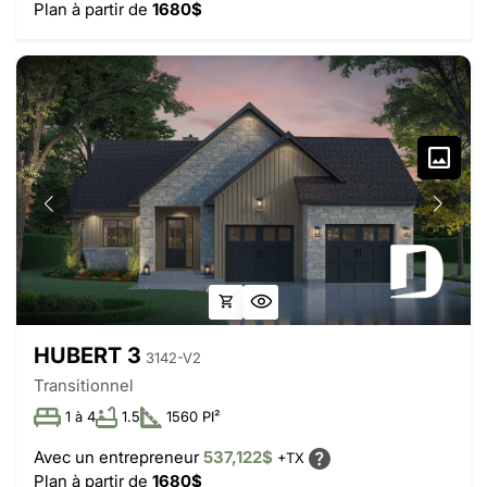
Plan à partir de
1680$
HUBERT 3
3142-V2
Transitionnel
1 à 4
1.5
1560 PI²
Avec un entrepreneur
537,122$
+TX
Plan à partir de
1680$