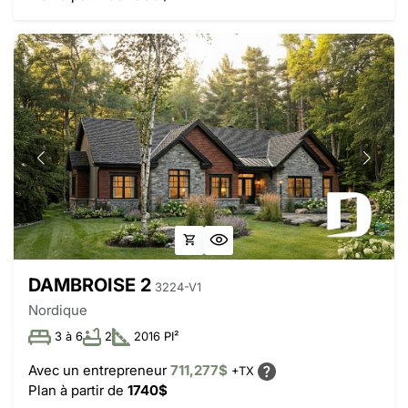
DAMBROISE 2
3224-V1
Nordique
3 à 6
2
2016 PI²
Avec un entrepreneur
711,277$
+TX
Plan à partir de
1740$