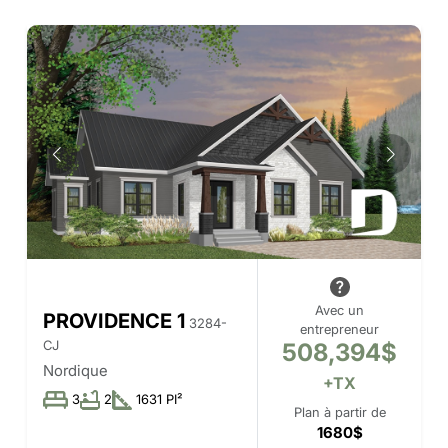
Avec un
PROVIDENCE 1
3284-
entrepreneur
CJ
508,394$
Nordique
+TX
3
2
1631 PI²
Plan à partir de
1680$