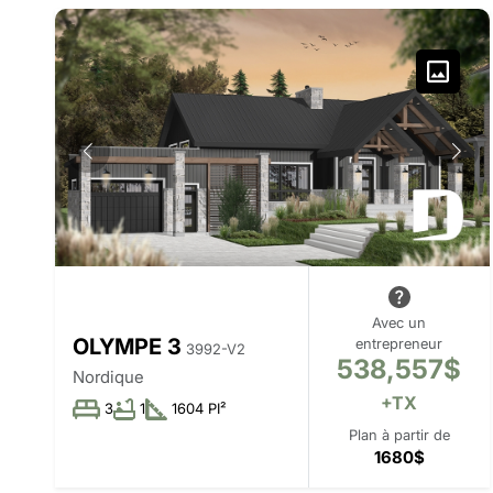
Avec un
OLYMPE 3
entrepreneur
3992-V2
538,557$
Nordique
+TX
3
1
1604 PI²
Plan à partir de
1680$