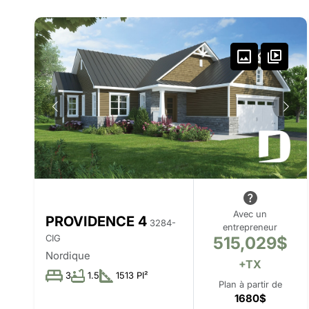
Avec un
PROVIDENCE 4
3284-
entrepreneur
CIG
515,029$
Nordique
+TX
3
1.5
1513 PI²
Plan à partir de
1680$