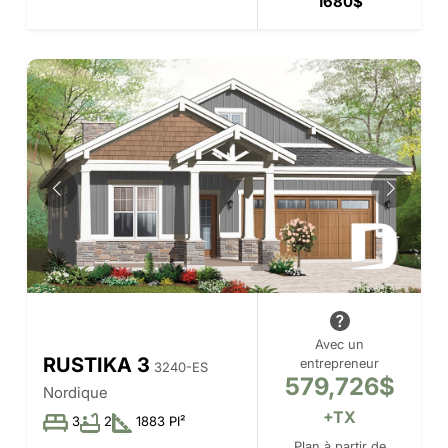
1680$
Avec un
RUSTIKA 3
entrepreneur
3240-ES
579,726$
Nordique
+TX
3
2
1883 PI²
Plan à partir de