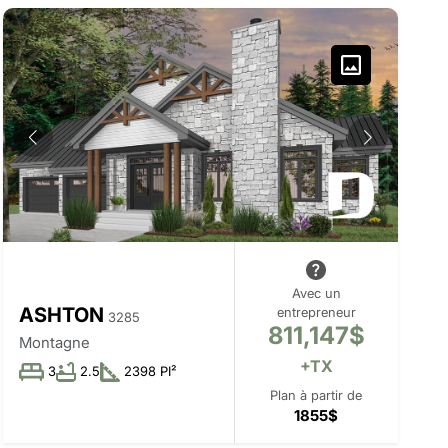
Avec un
ASHTON
entrepreneur
3285
811,147$
Montagne
+TX
3
2.5
2398 PI²
Plan à partir de
1855$