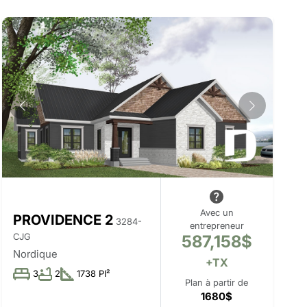
Avec un
PROVIDENCE 2
3284-
entrepreneur
CJG
587,158$
Nordique
+TX
3
2
1738 PI²
Plan à partir de
1680$