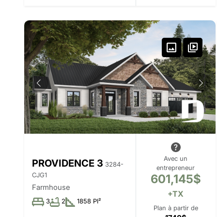
Avec un
PROVIDENCE 3
3284-
entrepreneur
CJG1
601,145$
Farmhouse
+TX
3
2
1858 PI²
Plan à partir de