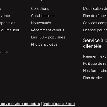
e
Collections
Modification d
 vente
Collaborations
Plan de rénova
isponibles
Nouveautés
Services comp
du meilleur
Récemment vendus
License pour 
Les 100 + populaires
Service à l
Photos & vidéos
clientèle
e nos
Paiement, expé
Politique de re
Nos formulair
Plan de site
e de vie privée et de cookies
|
Droits d'auteur & légal