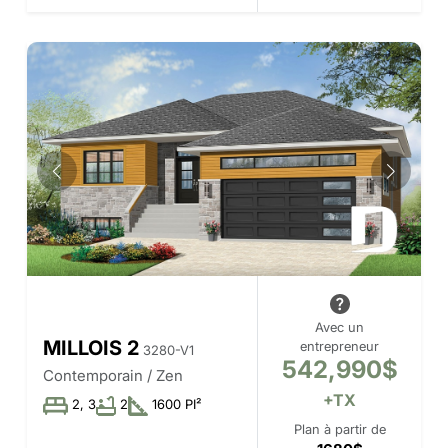
Avec un
MILLOIS 2
entrepreneur
3280-V1
542,990$
Contemporain / Zen
+TX
2, 3
2
1600 PI²
Plan à partir de