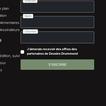
Prénom
e plan
tion
Nom
lémentaires
dessinateurs
Courriel
a
J’aimerais recevoir des offres des
partenaires de Dessins Drummond
dition, suivi
tour
S'INSCRIRE
es