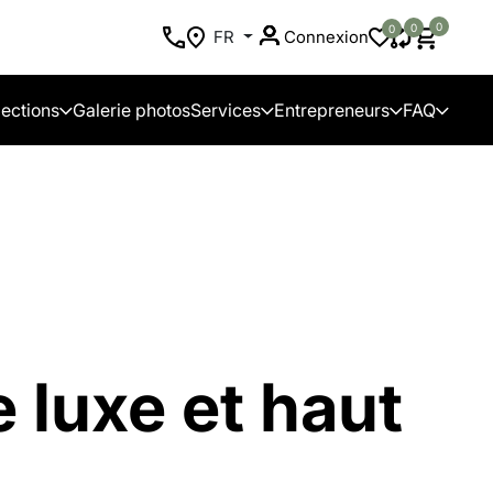
0
0
0
FR
Connexion
lections
Galerie photos
Services
Entrepreneurs
FAQ
 luxe et haut