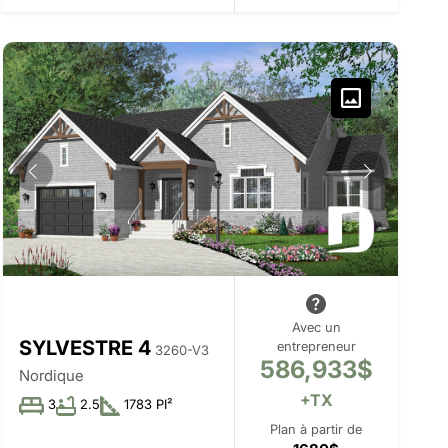
Avec un
SYLVESTRE 4
entrepreneur
3260-V3
586,933$
Nordique
+TX
3
2.5
1783 PI²
Plan à partir de