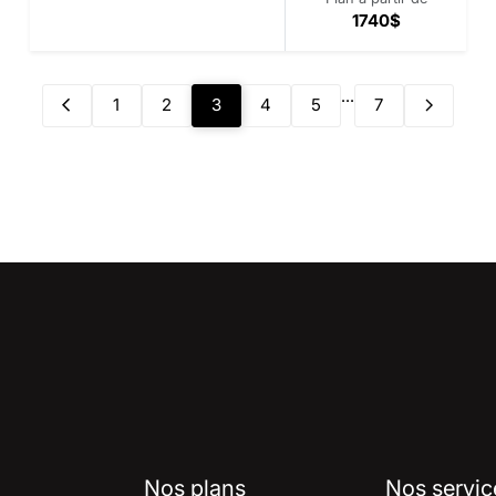
1740$
...
1
2
3
4
5
7
Nos plans
Nos servic