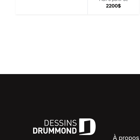
2200$
À propos