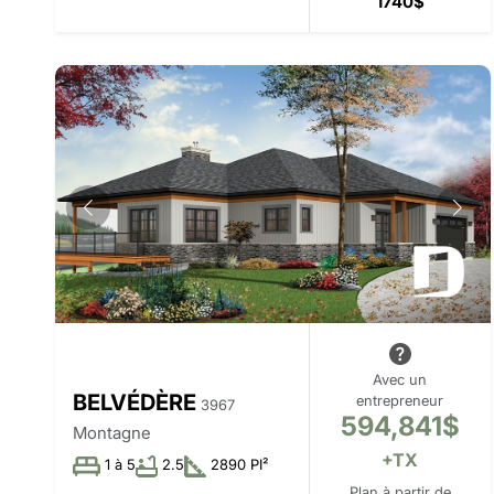
1740$
Avec un
BELVÉDÈRE
entrepreneur
3967
594,841$
Montagne
+TX
1 à 5
2.5
2890 PI²
Plan à partir de