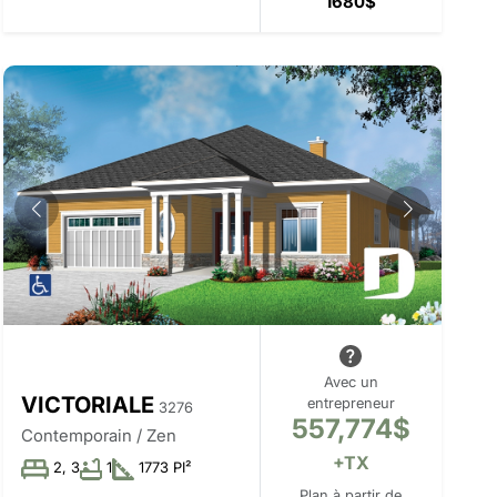
1680$
Avec un
VICTORIALE
entrepreneur
3276
557,774$
Contemporain / Zen
+TX
2, 3
1
1773 PI²
Plan à partir de