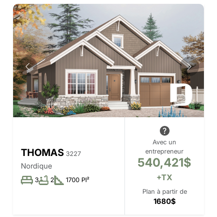
Avec un
THOMAS
entrepreneur
3227
540,421$
Nordique
+TX
3
2
1700 PI²
Plan à partir de
1680$