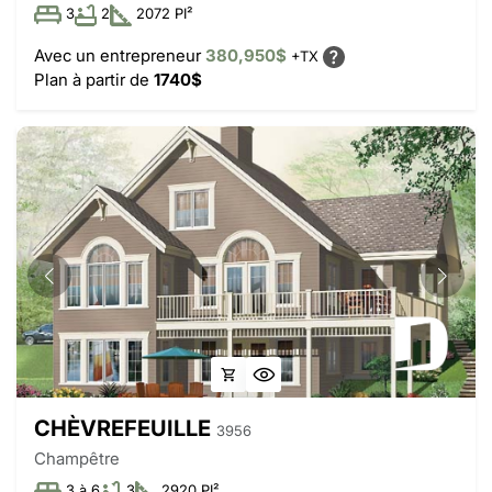
3
2
2072 PI²
Avec un entrepreneur
380,950$
+TX
Plan à partir de
1740$
CHÈVREFEUILLE
3956
Champêtre
3 à 6
3
2920 PI²