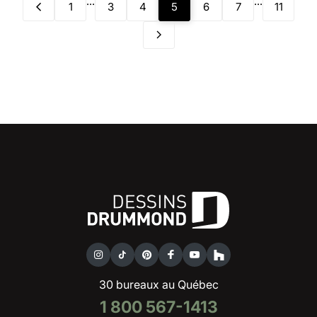
...
...
1
3
4
5
6
7
11
30 bureaux au Québec
1 800 567-1413