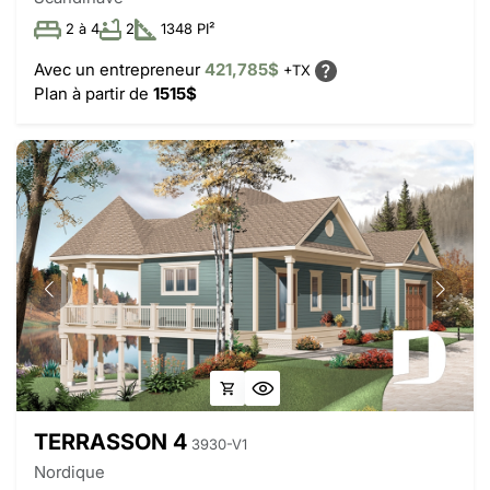
2 à 4
2
1348 PI²
Avec un entrepreneur
421,785$
+TX
Plan à partir de
1515$
TERRASSON 4
3930-V1
Nordique