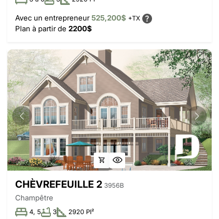
Avec un entrepreneur
525,200$
+TX
Plan à partir de
2200$
CHÈVREFEUILLE 2
3956B
Champêtre
4, 5
3
2920 PI²