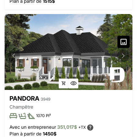
Plan à partir de
1515$
PANDORA
3949
Champêtre
1
1
1070 PI²
Avec un entrepreneur
351,017$
+TX
Plan à partir de
1450$