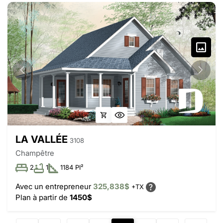
LA VALLÉE
3108
Champêtre
2
1
1184 PI²
Avec un entrepreneur
325,838$
+TX
Plan à partir de
1450$