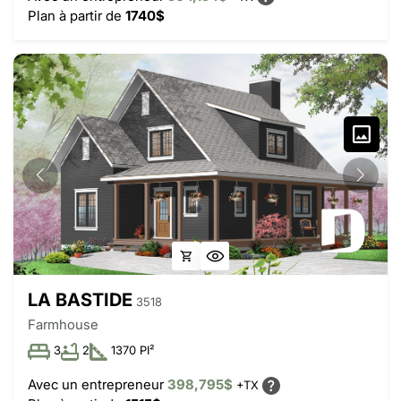
Plan à partir de
1740$
LA BASTIDE
3518
Farmhouse
3
2
1370 PI²
Avec un entrepreneur
398,795$
+TX