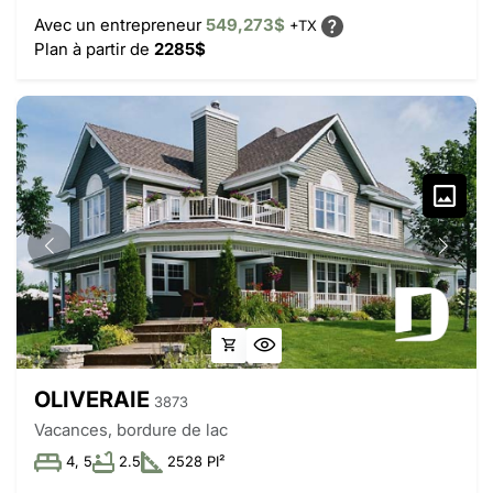
Avec un entrepreneur
549,273$
+TX
Plan à partir de
2285$
OLIVERAIE
3873
Vacances, bordure de lac
4, 5
2.5
2528 PI²