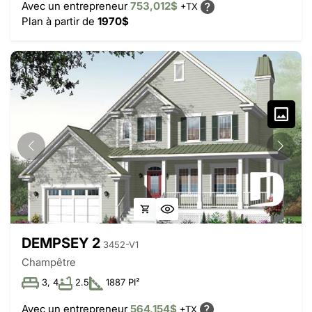
Avec un entrepreneur
753,012$
+TX
Plan à partir de
1970$
DEMPSEY 2
3452-V1
Champêtre
3, 4
2.5
1887 PI²
Avec un entrepreneur
564,154$
+TX