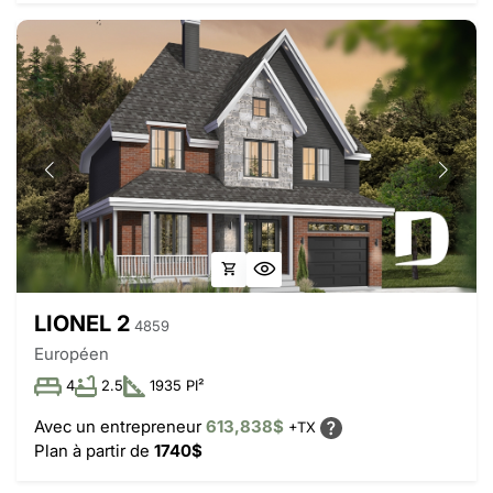
LIONEL 2
4859
Européen
4
2.5
1935 PI²
Avec un entrepreneur
613,838$
+TX
Plan à partir de
1740$