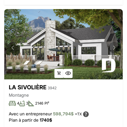
LA SIVOLIÈRE
3942
Montagne
4
3
2146 PI²
Avec un entrepreneur
598,794$
+TX
Plan à partir de
1740$