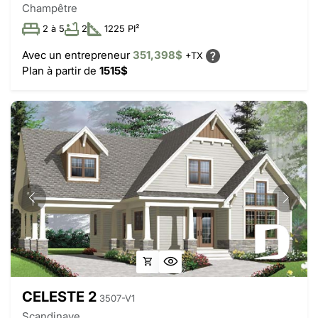
Champêtre
2 à 5
2
1225 PI²
Avec un entrepreneur
351,398$
+TX
Plan à partir de
1515$
CELESTE 2
3507-V1
Scandinave