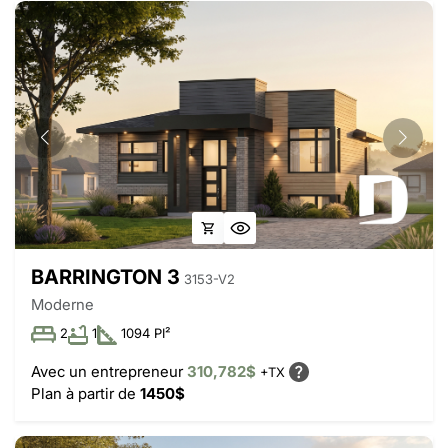
BARRINGTON 3
3153-V2
Moderne
2
1
1094 PI²
Avec un entrepreneur
310,782$
+TX
Plan à partir de
1450$