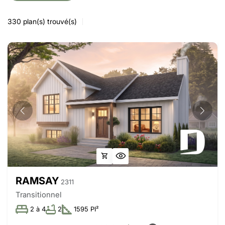
330
plan(s) trouvé(s)
RAMSAY
2311
Transitionnel
2 à 4
2
1595 PI²