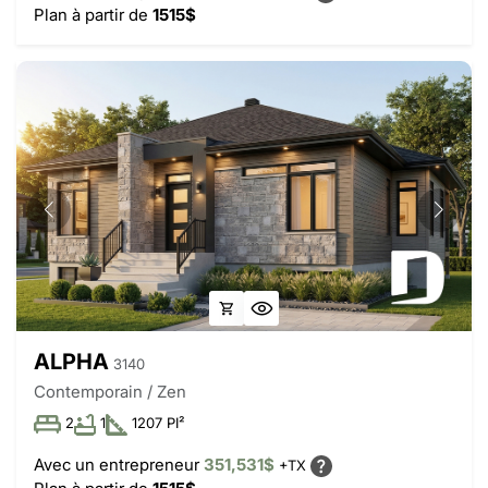
Plan à partir de
1515$
ALPHA
3140
Contemporain / Zen
2
1
1207 PI²
Avec un entrepreneur
351,531$
+TX