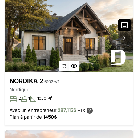
NORDIKA 2
6102-V1
Nordique
2
1
1020 PI²
Avec un entrepreneur
287,115$
+TX
Plan à partir de
1450$