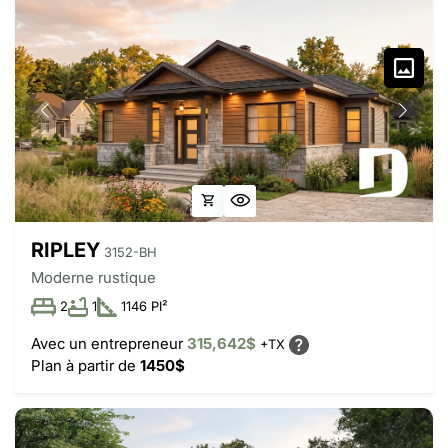
RIPLEY
3152-BH
Moderne rustique
2
1
1146 PI²
Avec un entrepreneur
315,642$
+TX
Plan à partir de
1450$