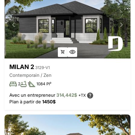
MILAN 2
3129-V1
Contemporain / Zen
2
1
1084 PI²
Avec un entrepreneur
314,442$
+TX
Plan à partir de
1450$