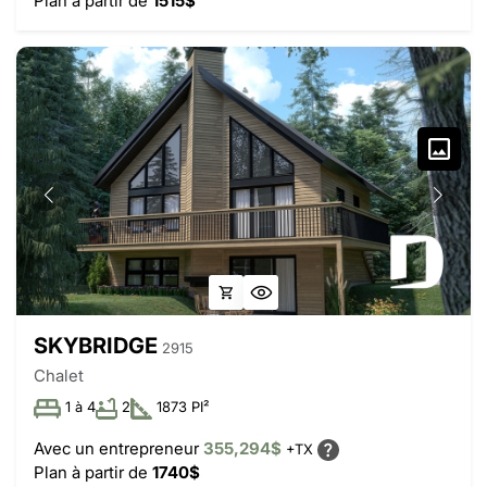
Plan à partir de
1515$
SKYBRIDGE
2915
Chalet
1 à 4
2
1873 PI²
Avec un entrepreneur
355,294$
+TX
Plan à partir de
1740$