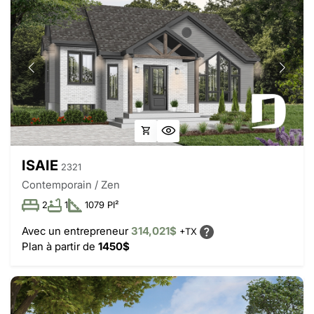
ISAIE
2321
Contemporain / Zen
2
1
1079 PI²
Avec un entrepreneur
314,021$
+TX
Plan à partir de
1450$