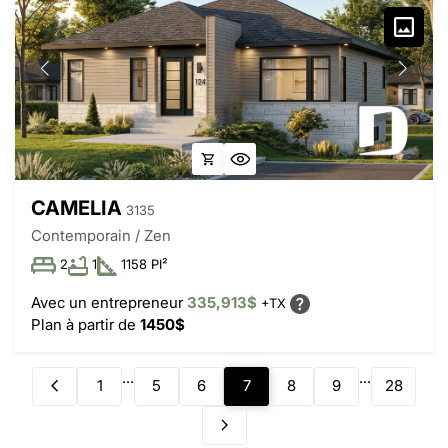
CAMELIA
3135
Contemporain / Zen
2
1
1158 PI²
Avec un entrepreneur
335,913$
+TX
Plan à partir de
1450$
...
...
1
5
6
7
8
9
28