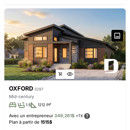
OXFORD
3297
Mid-century
1
1.5
1212 PI²
Avec un entrepreneur
349,261$
+TX
Plan à partir de
1515$