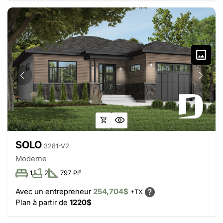
SOLO
3281-V2
Moderne
1
2
797 PI²
Avec un entrepreneur
254,704$
+TX
Plan à partir de
1220$