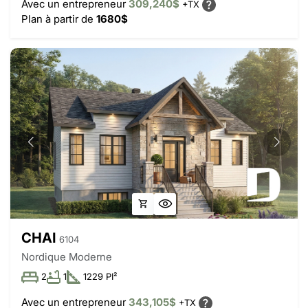
Avec un entrepreneur
309,240$
+TX
Plan à partir de
1680$
CHAI
6104
Nordique Moderne
2
1
1229 PI²
Avec un entrepreneur
343,105$
+TX