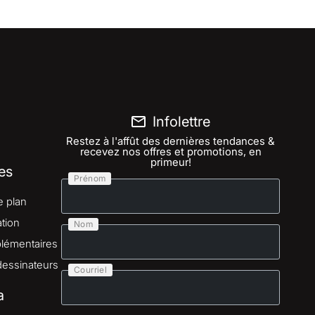
Infolettre
Restez à l'affût des dernières tendances &
recevez nos offres et promotions, en
primeur!
es
Prénom
e plan
tion
Nom
lémentaires
dessinateurs
Courriel
a