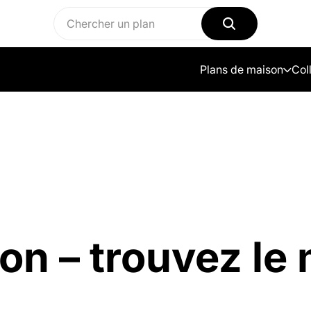
Plans de maison
Col
on – trouvez le