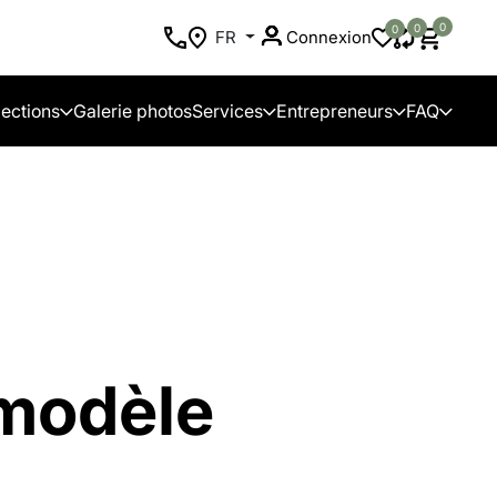
0
0
0
FR
Connexion
lections
Galerie photos
Services
Entrepreneurs
FAQ
 modèle