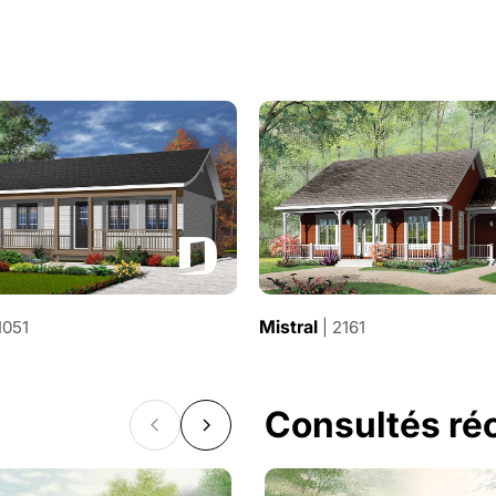
Mistral
1051
| 2161
Consultés r