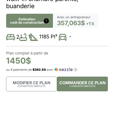
buanderie
Avec un entrepreneur
Estimation
357,063$
coût de construction
+TX
-
1
1185 PI²
2
Plan complet à partir de
1450$
ou 4 paiements de
$362.50
avec
ⓘ
MODIFIER CE PLAN
COMMANDER CE PLAN
ESTIMATION GRATUITE
LIVRAISON GRATUITE