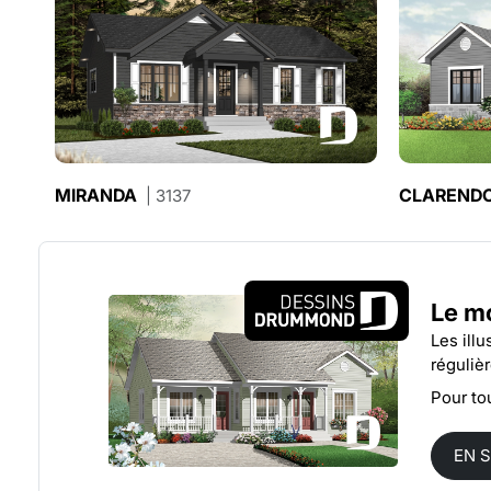
MIRANDA
CLAREND
| 3137
Le m
Les ill
réguliè
Pour to
EN 