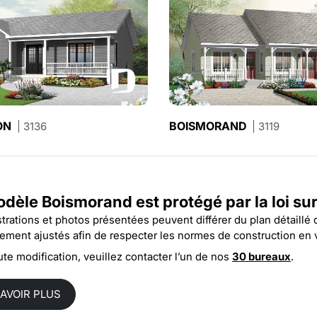
ON
LYSÉES
BOISMORAND
| 3136
| 3126
| 3119
odèle Boismorand est protégé par la
loi su
ustrations et photos présentées peuvent différer du plan détaillé
rement ajustés afin de respecter les normes de construction en 
ute modification, veuillez contacter l’un de nos
30 bureaux
.
SAVOIR PLUS