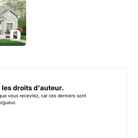
HÉRON
POM
| 3121
r les droits d'auteur.
 que vous recevrez, car ces derniers sont
vigueur.