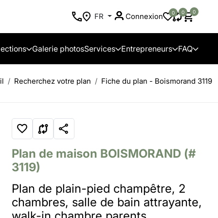
0
0
0
FR
Connexion
lections
Galerie photos
Services
Entrepreneurs
FAQ
il
Recherchez votre plan
Fiche du plan - Boismorand 3119
Plan de maison
BOISMORAND
(#
3119)
Plan de plain-pied champêtre, 2
chambres, salle de bain attrayante,
walk-in chambre parents,