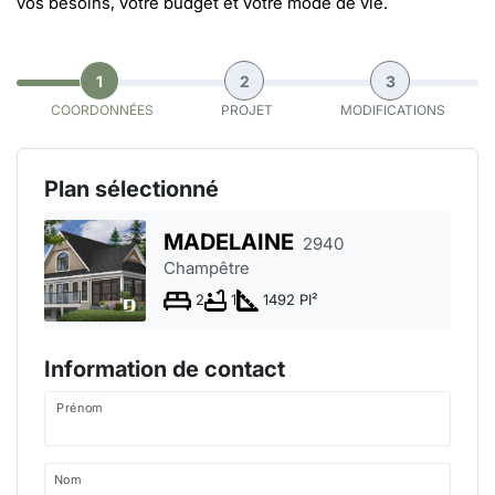
vos besoins, votre budget et votre mode de vie.
1
2
3
COORDONNÉES
PROJET
MODIFICATIONS
Plan sélectionné
MADELAINE
2940
Champêtre
2
1
1492 PI²
Information de contact
Prénom
Nom