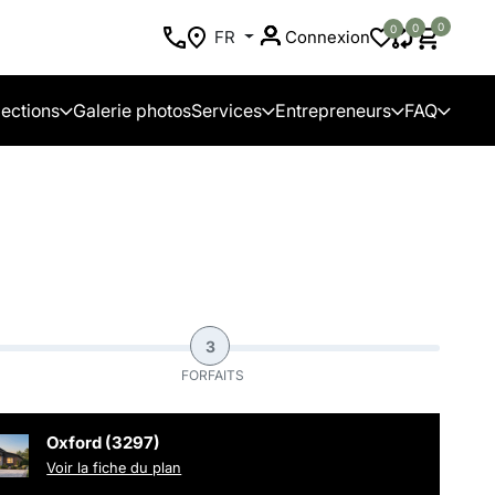
0
0
0
FR
Connexion
lections
Galerie photos
Services
Entrepreneurs
FAQ
3
FORFAITS
Oxford (3297)
Voir la fiche du plan