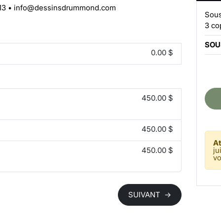
13
•
info@dessinsdrummond.com
Sous
3 co
SOU
0.00 $
450.00 $
450.00 $
At
450.00 $
ju
vo
SUIVANT
→