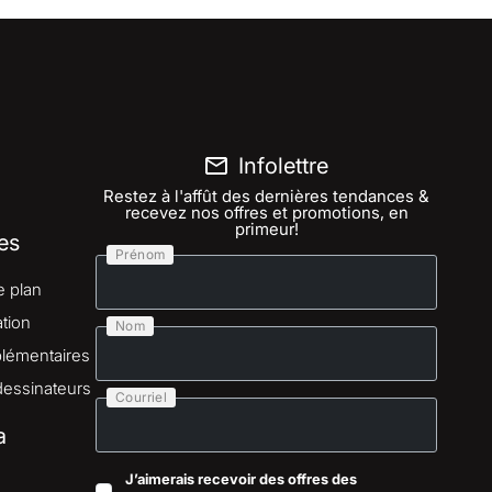
Infolettre
Restez à l'affût des dernières tendances &
recevez nos offres et promotions, en
primeur!
es
Prénom
e plan
tion
Nom
lémentaires
dessinateurs
Courriel
a
J’aimerais recevoir des offres des