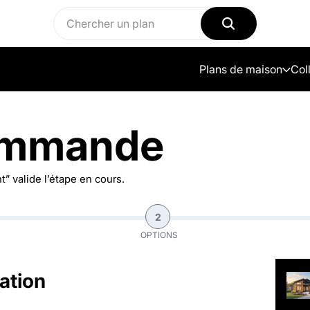
Plans de maison
Col
ommande
” valide l’étape en cours.
2
OPTIONS
ation