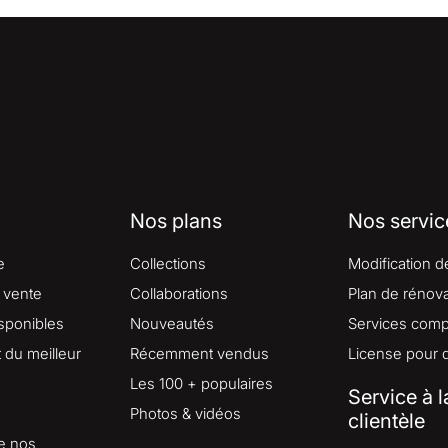
Nos plans
Nos servic
e
Collections
Modification d
 vente
Collaborations
Plan de rénova
isponibles
Nouveautés
Services comp
du meilleur
Récemment vendus
License pour 
Les 100 + populaires
Service à l
Photos & vidéos
clientèle
e nos