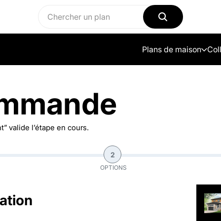
Plans de maison
Col
ommande
” valide l’étape en cours.
2
OPTIONS
ation