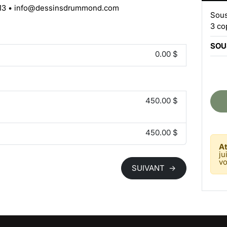
13
•
info@dessinsdrummond.com
Sous
3 co
SOU
0.00 $
450.00 $
450.00 $
At
ju
vo
SUIVANT
→