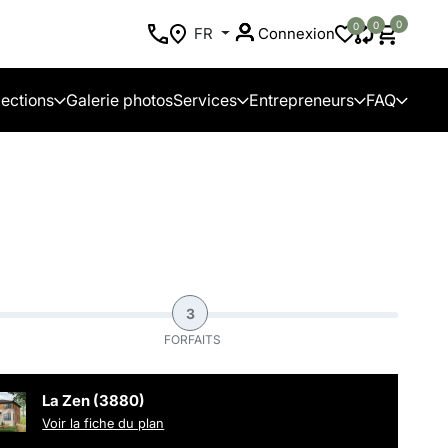
0
0
0
FR
Connexion
lections
Galerie photos
Services
Entrepreneurs
FAQ
3
FORFAITS
La Zen (3880)
Voir la fiche du plan