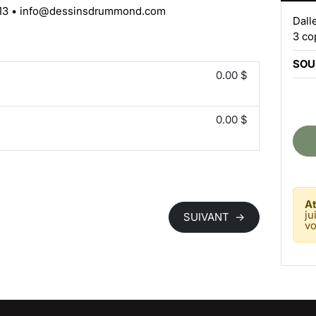
13
•
info@dessinsdrummond.com
Dall
3 co
SOU
0.00 $
0.00 $
At
ju
SUIVANT
→
vo