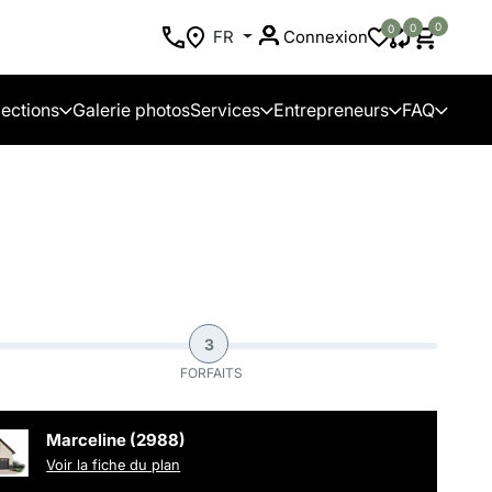
0
0
0
FR
Connexion
lections
Galerie photos
Services
Entrepreneurs
FAQ
3
FORFAITS
Marceline (2988)
Voir la fiche du plan