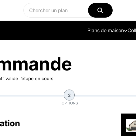
Plans de maison
Col
ommande
” valide l’étape en cours.
2
OPTIONS
ation