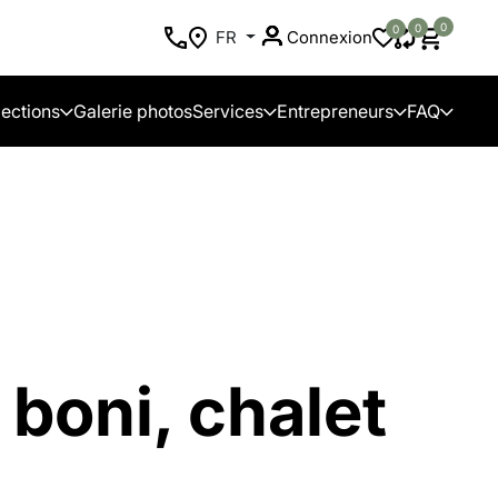
0
0
0
FR
Connexion
lections
Galerie photos
Services
Entrepreneurs
FAQ
boni, chalet