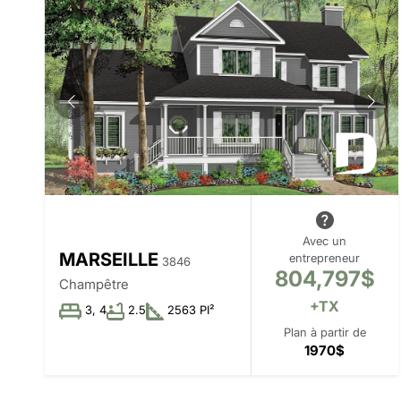
Avec un
MARSEILLE
entrepreneur
3846
804,797$
Champêtre
+TX
3, 4
2.5
2563 PI²
Plan à partir de
1970$