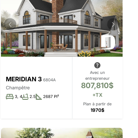
Avec un
MERIDIAN 3
entrepreneur
6804A
807,810$
Champêtre
+TX
3, 4
2.5
2687 PI²
Plan à partir de
1970$