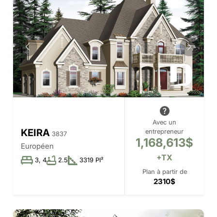
Avec un
KEIRA
entrepreneur
3837
1,168,613$
Européen
+TX
3, 4
2.5
3319 PI²
Plan à partir de
2310$