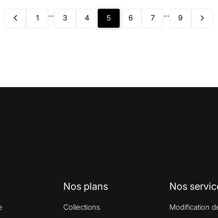
...
...
1
3
4
5
6
7
9
Nos plans
Nos servic
e
Collections
Modification d