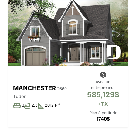
Avec un
MANCHESTER
entrepreneur
2669
585,129$
Tudor
+TX
3
2.5
2012 PI²
Plan à partir de
1740$