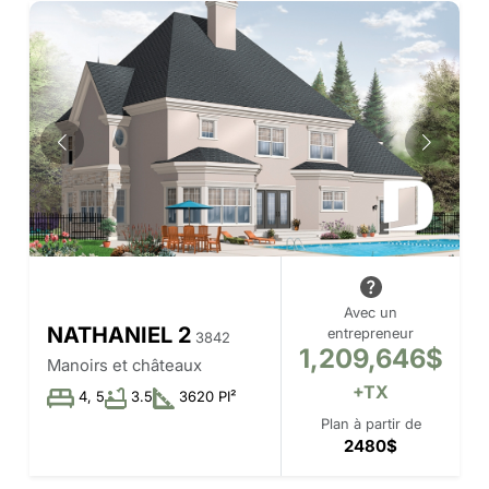
Avec un
NATHANIEL 2
entrepreneur
3842
1,209,646$
Manoirs et châteaux
+TX
4, 5
3.5
3620 PI²
Plan à partir de
2480$