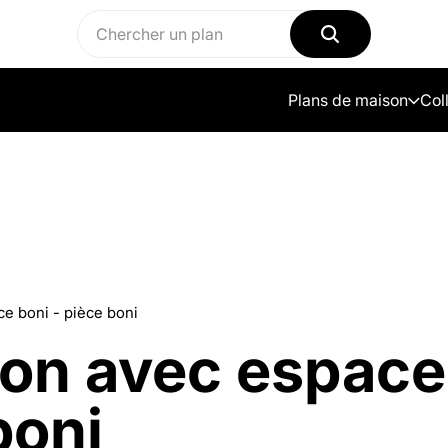
Plans de maison
Col
e boni - pièce boni
on avec espace 
boni