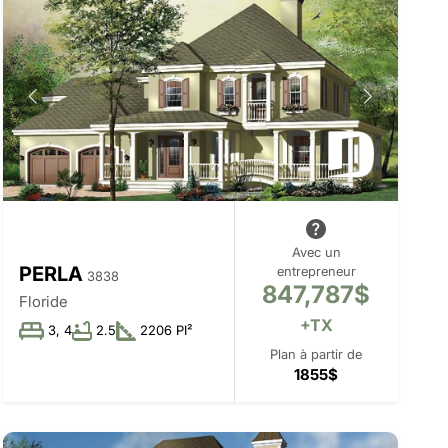
Avec un
PERLA
entrepreneur
3838
847,787$
Floride
+TX
3, 4
2.5
2206 PI²
Plan à partir de
1855$