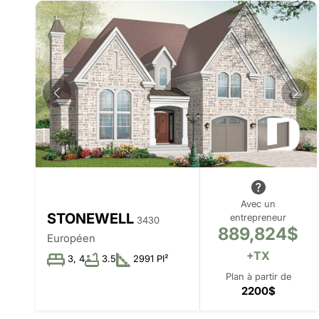
Avec un
STONEWELL
entrepreneur
3430
889,824$
Européen
+TX
3, 4
3.5
2991 PI²
Plan à partir de
2200$