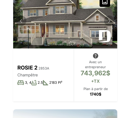
Avec un
ROSIE 2
entrepreneur
2853A
743,962$
Champêtre
+TX
3, 4
2.5
2183 PI²
Plan à partir de
1740$