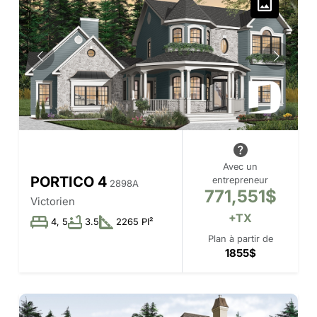
Avec un
PORTICO 4
entrepreneur
2898A
771,551$
Victorien
+TX
4, 5
3.5
2265 PI²
Plan à partir de
1855$