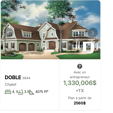
Avec un
DOBLE
entrepreneur
3844
1,330,006$
Chalet
+TX
4, 5
3.5
4075 PI²
Plan à partir de
2560$