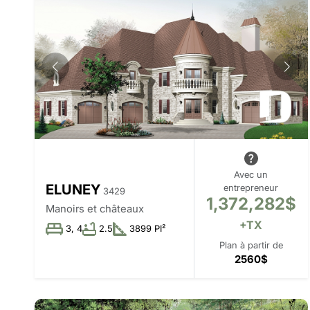
Avec un
ELUNEY
entrepreneur
3429
1,372,282$
Manoirs et châteaux
+TX
3, 4
2.5
3899 PI²
Plan à partir de
2560$