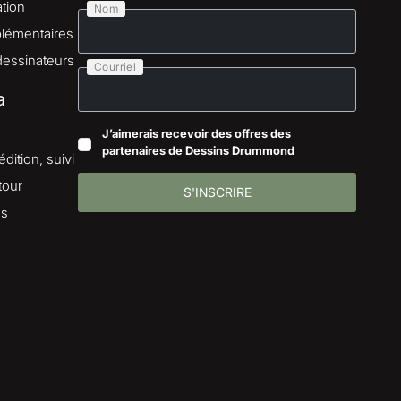
tion
Nom
lémentaires
dessinateurs
Courriel
a
J’aimerais recevoir des offres des
partenaires de Dessins Drummond
dition, suivi
tour
S'INSCRIRE
es