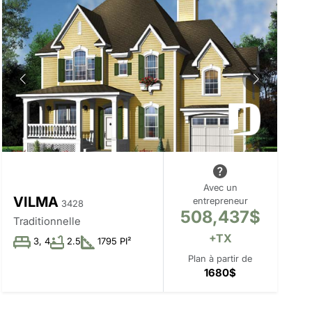
Avec un
VILMA
entrepreneur
3428
508,437$
Traditionnelle
+TX
3, 4
2.5
1795 PI²
Plan à partir de
1680$