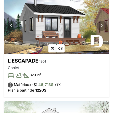
L'ESCAPADE
1901
Chalet
1
1
320 PI²
Matériaux ($)
46,713$
+TX
Plan à partir de
1220$