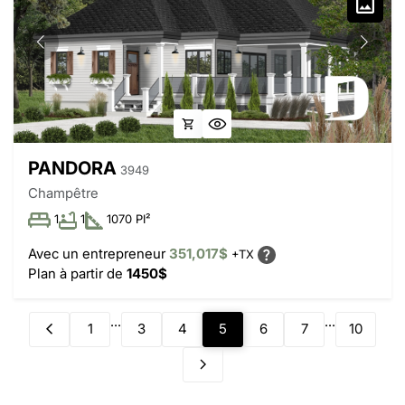
PANDORA
3949
Champêtre
1
1
1070 PI²
Avec un entrepreneur
351,017$
+TX
Plan à partir de
1450$
...
...
1
3
4
5
6
7
10