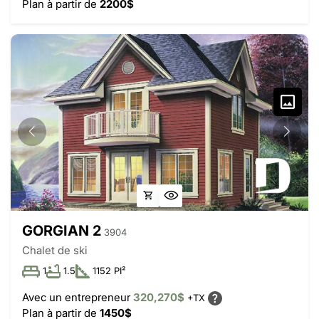
Plan à partir de
2200$
GORGIAN 2
3904
Chalet de ski
1
1.5
1152 PI²
Avec un entrepreneur
320,270$
+TX
Plan à partir de
1450$