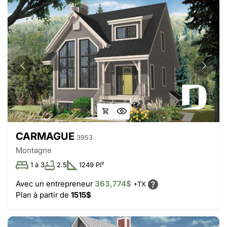
CARMAGUE
3953
Montagne
1 à 3
2.5
1249 PI²
Avec un entrepreneur
363,774$
+TX
Plan à partir de
1515$