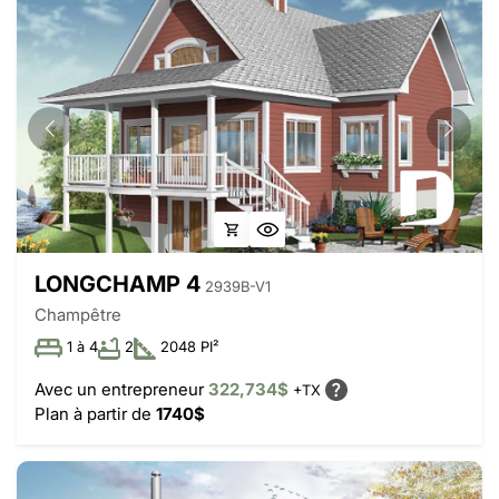
LONGCHAMP 4
2939B-V1
Champêtre
1 à 4
2
2048 PI²
Avec un entrepreneur
322,734$
+TX
Plan à partir de
1740$