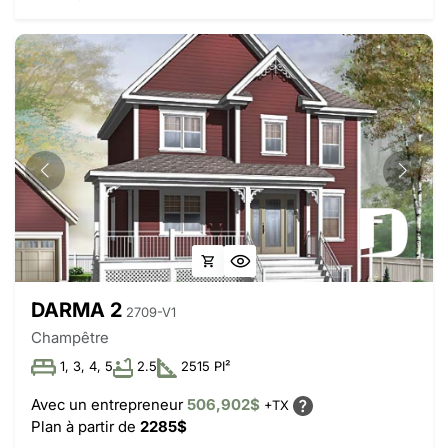
DARMA 2
2709-V1
Champêtre
1, 3, 4, 5
2.5
2515 PI²
Avec un entrepreneur
506,902$
+TX
Plan à partir de
2285$