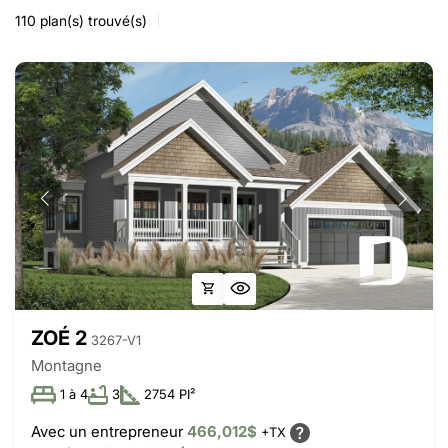
110
plan(s) trouvé(s)
ZOÉ 2
3267-V1
Montagne
1 à 4
3
2754 PI²
Avec un entrepreneur
466,012$
+TX