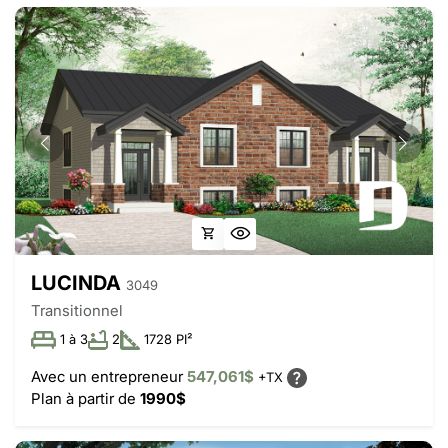
LUCINDA
3049
Transitionnel
1 à 3
2
1728 PI²
Avec un entrepreneur
547,061$
+TX
Plan à partir de
1990$