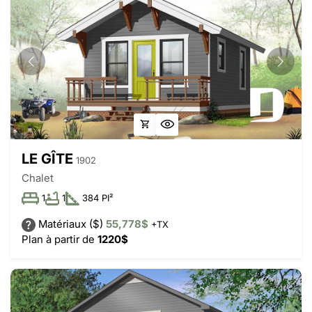
LE GÎTE
1902
Chalet
1
1
384 PI²
Matériaux ($)
55,778$
+TX
Plan à partir de
1220$