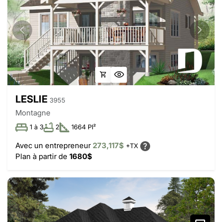
LESLIE
3955
Montagne
1 à 3
2
1664 PI²
Avec un entrepreneur
273,117$
+TX
Plan à partir de
1680$