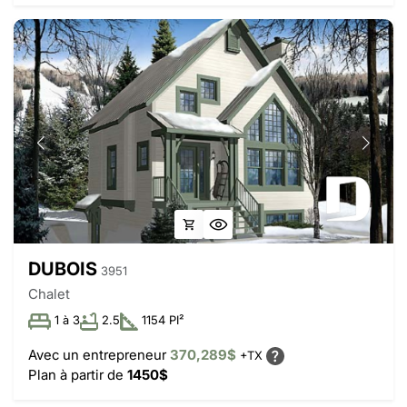
DUBOIS
3951
Chalet
1 à 3
2.5
1154 PI²
Avec un entrepreneur
370,289$
+TX
Plan à partir de
1450$