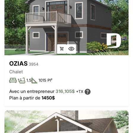
OZIAS
3954
Chalet
1
1.5
1015 PI²
Avec un entrepreneur
316,105$
+TX
Plan à partir de
1450$